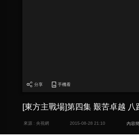
分享
手機看
[東方主戰場]第四集 艱苦卓越
來源 : 央視網
2015-08-28 21:10
內容