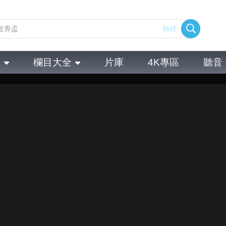
熱榜
全
欄目大全
片庫
4K專區
聽音