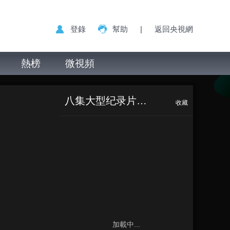
登錄
幫助
|
返回央視網
熱榜
微視頻
八集大型纪录片《东方主战场》
收藏
加載中...