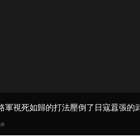
 八路軍視死如歸的打法壓倒了日寇囂張的
簡介