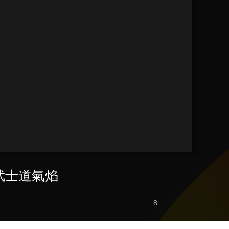
武士道氣焰
8