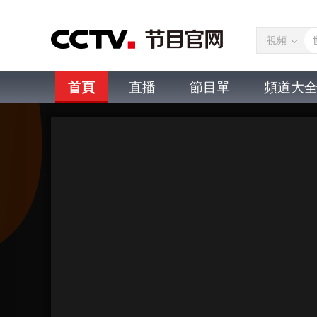
視頻
首頁
直播
節目單
頻道大