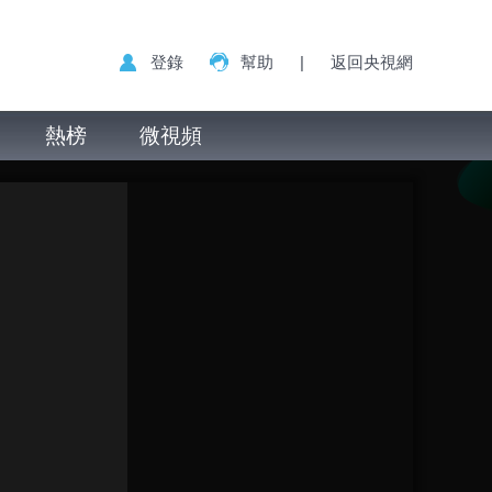
登錄
幫助
|
返回央視網
熱榜
微視頻