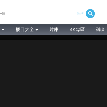
熱榜
全
欄目大全
片庫
4K專區
聽音