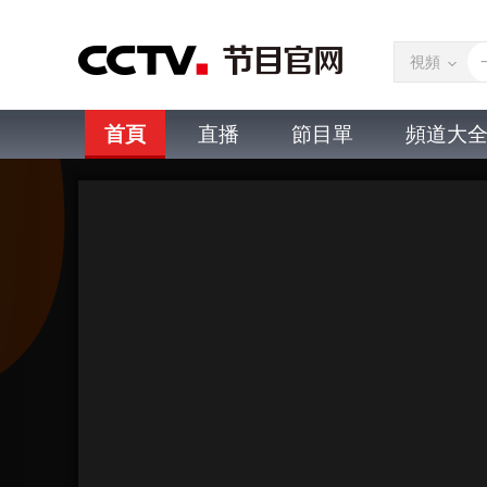
視頻
首頁
直播
節目單
頻道大