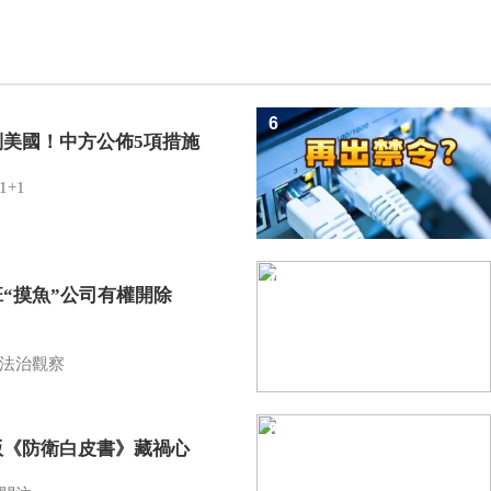
6
制美國！中方公佈5項措施
1+1
7
班“摸魚”公司有權開除
？
法治觀察
8
版《防衛白皮書》藏禍心