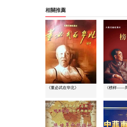
相關推薦
《董必武在华北》
《榜样——