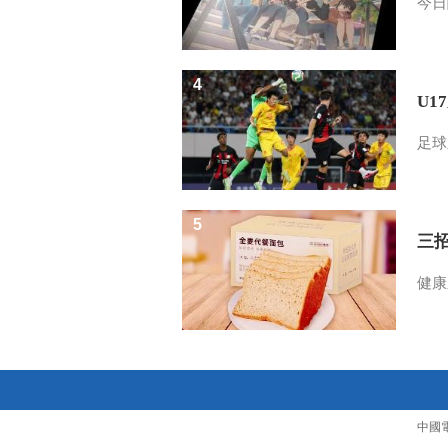
今日
4
U1
足球
5
三
健康
中國