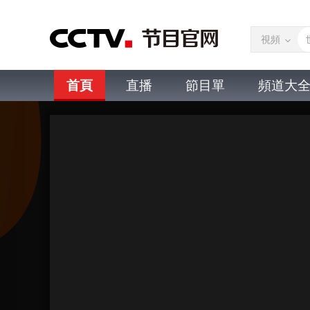
視頻
首頁
直播
節目單
頻道大