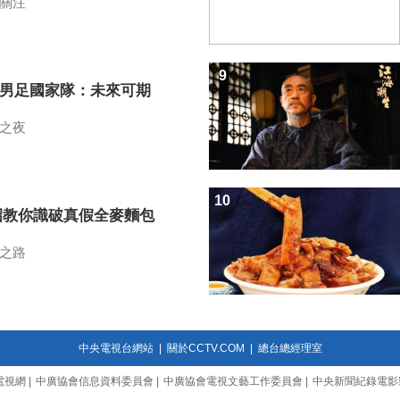
關注
9
7男足國家隊：未來可期
之夜
10
招教你識破真假全麥麵包
之路
中央電視台網站
|
關於CCTV.COM
|
總台總經理室
電視網
|
中廣協會信息資料委員會
|
中廣協會電視文藝工作委員會
|
中央新聞紀錄電影