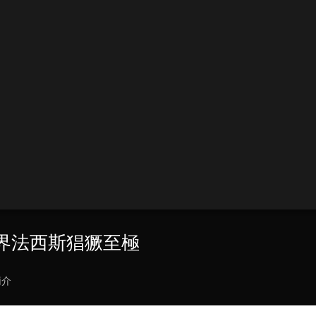
世界法西斯猖獗至極
簡介