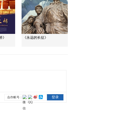
[东方主战场]第一集
《东方危急》宣传片
00:00:34
[东方主战场]第一集 东
方危急 日本法西斯的
野心
00:03:30
桥》
《永远的长征》
[东方主战场]第一集 东
方危急 九一八事变
00:06:03
[东方主战场]第一集 东
方危急 淞沪会战
00:03:41
[东方主战场]中国共产
党倡导的抗日民族统
一战线使中华民族团
00:00:54
结在一起
[东方主战场]英美都承
认中国人民在抵御日
本侵略者中所作出的