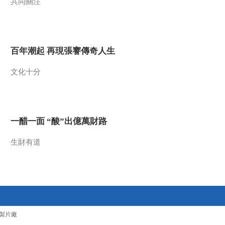
共同關注
族统一战线的基本政
00:00:37
策
[东方主战场]“一二
九”运动准备了抗战的
思想、人心和干部
00:00:46
百年潮起 再現張謇傳奇人生
[东方主战场]中国共产
党呼吁全民族抗战
文化十分
00:00:20
[东方主战场]毛泽东：
陕北是红军长征的落
脚点 是抗日战争的出
一醋一面 “酸”出億萬財路
00:01:07
发点
[东方主战场]方志敏：
生財有道
决不能让伟大的中
国，灭亡于帝国主义
00:01:09
之手！
[东方主战场]德、意、
日法西斯集团轴心国
形成
00:01:29
製片廠
[东方主战场]德、意法