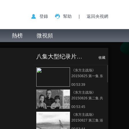
登錄
幫助
|
返回央視網
熱榜
微視頻
八集大型纪录片《东方主战场》
收藏
《东方主战场》
20150825 第一集 东
方危急
00:53:39
《东方主战场》
20150826 第二集 共
赴国难
00:53:45
《东方主战场》
20150827 第三集 浴
血坚持