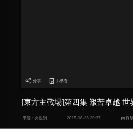
分享
手機看
[東方主戰場]第四集 艱苦卓越 
來源 : 央視網
2015-08-28 20:37
內容