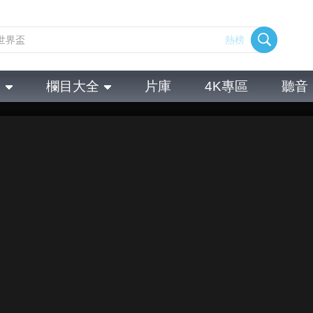
熱榜
全
欄目大全
片庫
4K專區
聽音