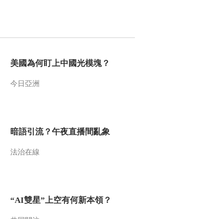
00:00:25
努力和牺牲
[东方主战场]德意日三
个法西斯国家纷纷开
始侵略扩张
00:00:44
[东方主战场]西安事变
和平解决成为中国从
美國為何盯上中國光模塊？
长期内战走向全民族
00:01:19
抗日战争的转折点
今日亞洲
[东方主战场]蒋介石逼
迫西北军“剿共”导致西
安事变爆发
00:00:47
[东方主战场]抗日民族
暗語引流？午夜直播間亂象
统一战线政策得到全
国人民的拥护
法治在線
00:01:23
[东方主战场]埃德加·斯
诺：中共正努力在中
国建立民族统一联合
00:01:02
阵线
“AI雙星”上空有何新本領？
[东方主战场]瓦窑堡会
议确立了中共抗日民