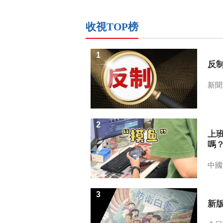
收視TOP榜
1
反
新聞
2
上
嗎
中國
3
新