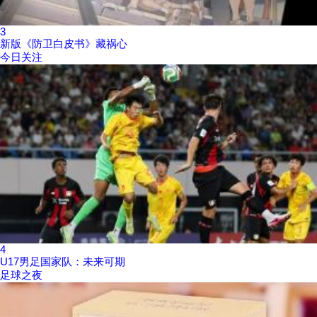
3
新版《防卫白皮书》藏祸心
今日关注
4
U17男足国家队：未来可期
足球之夜