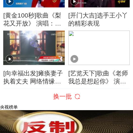
[黄金100秒]歌曲《梨
[开门大吉]选手王小丫
花又开放》 演唱：张
的精彩表现
凡
[向幸福出发]瘫痪妻子
[艺览天下]歌曲《老师
执着丈夫 网络情缘一
我总是想起你》 演
生爱恋
唱：廖昌永
换一批
央视榜单