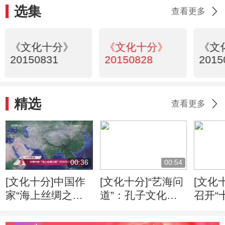
选集
查看更多
《文化十分》
《文化十分》
《文
20150831
20150828
2015
精选
查看更多
00:36
00:54
[文化十分]中国作
[文化十分]“艺海问
[文化
家“海上丝绸之
道”：孔子文化形
召开“
路”采访采风活动
象的当代传播
专家
开启