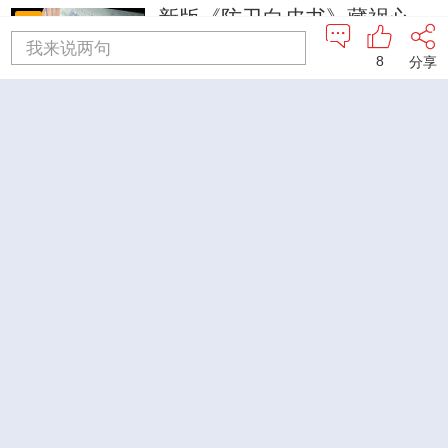
新版《防卫白皮书》藏祸心
3
我来说两句
8
分享
今日关注
U17男足国家队：未来可期
4
足球之夜
三招教你识破真假全麦面包
5
健康之路
查看更多
换一换