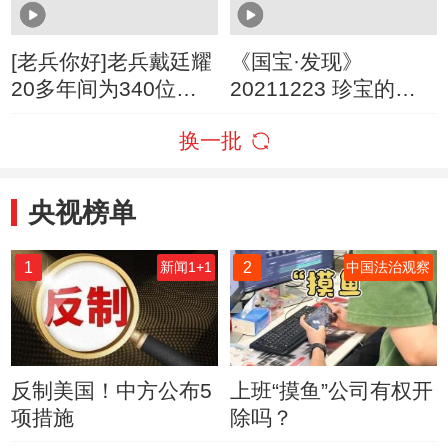
[老兵你好]老兵戴廷耀
《国宝·发现》
20多年间为340位老
20211223 珍宝的背
红军留下真实动人的
后
换一批
影像
央视榜单
1
2
新闻1+1
中国法治观察
反制美国！中方公布5
上班“摸鱼”公司有权开
项措施
除吗？