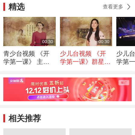
精选
查看更多
00:30
00:30
青少台视频 《开
少儿台视频 《开
少儿台
学第一课》 主持
学第一课》群星宣
学第一
人齐亮相
言
韬说
相关推荐