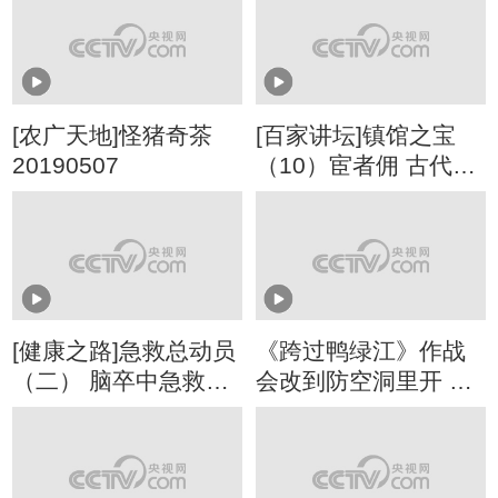
[农广天地]怪猪奇茶
[百家讲坛]镇馆之宝
20190507
（10）宦者佣 古代宫
刑不为人知的秘密
[健康之路]急救总动员
《跨过鸭绿江》作战
（二） 脑卒中急救要
会改到防空洞里开 洪
点
学智强拉彭德怀进洞