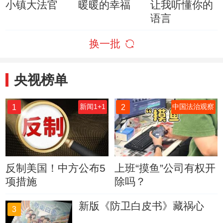
小镇大法官
暖暖的幸福
让我听懂你的
语言
换一批
央视榜单
1
2
新闻1+1
中国法治观察
反制美国！中方公布5
上班“摸鱼”公司有权开
项措施
除吗？
新版《防卫白皮书》藏祸心
3