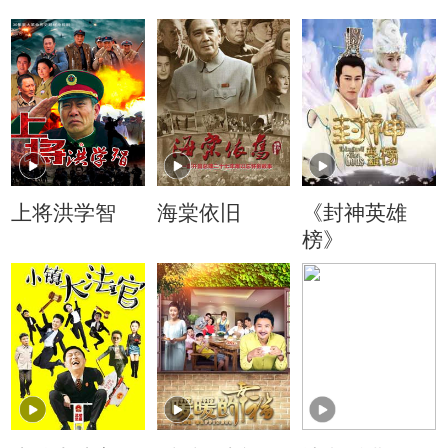
上将洪学智
海棠依旧
《封神英雄
榜》