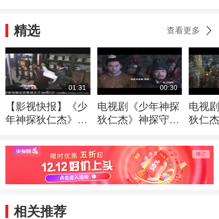
精选
查看更多
01:31
00:30
【影视快报】《少
电视剧《少年神探
电视
年神探狄仁杰》曝
狄仁杰》神探守则
狄仁
花絮 戚薇林心如
篇30秒片花
篇60
秒变“笑场王”
相关推荐