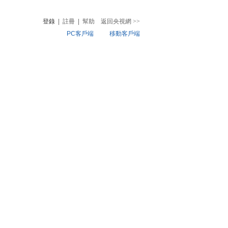
登錄
|
註冊
|
幫助
返回央視網
>>
PC客戶端
移動客戶端
音
熱榜
微視頻
兒
音樂
體育賽事
農業農村