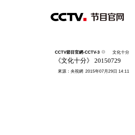
首頁
直播
節目單
綜合
新聞
財經
綜藝
中文國際
體
CCTV節目官網-CCTV-3
文化十分
《文化十分》 20150729
來源：
央視網
2015年07月29日 14:11