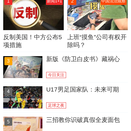
1
2
新闻1+1
中国法治观察
反制美国！中方公布5
上班“摸鱼”公司有权开
项措施
除吗？
新版《防卫白皮书》藏祸心
3
今日关注
U17男足国家队：未来可期
4
足球之夜
三招教你识破真假全麦面包
5