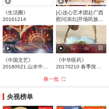
《生活圈》
[心连心艺术团赴广西
20161214
慰问演出]开场民族组
曲《壮族敬酒歌》 演
唱：弦子
《中国文艺》
《中华医药》
20180521 山水中国
20170210 春季按月
美
来养肝
换一批
央视榜单