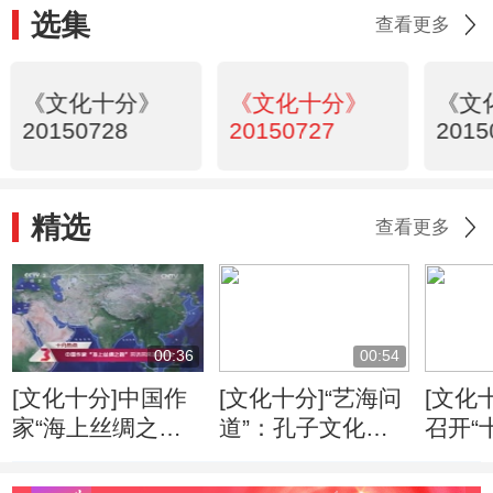
选集
查看更多
《文化十分》
《文化十分》
《文
20150728
20150727
2015
精选
查看更多
00:36
00:54
[文化十分]中国作
[文化十分]“艺海问
[文化
家“海上丝绸之
道”：孔子文化形
召开“
路”采访采风活动
象的当代传播
专家
开启