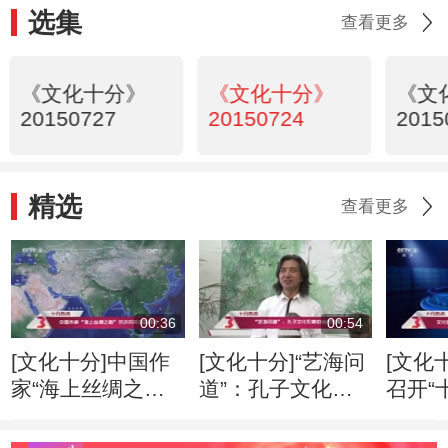
选集
查看更多
《文化十分》
《文化十分》
《文
20150727
20150724
2015
精选
查看更多
00:36
00:54
[文化十分]中国作
[文化十分]“艺海问
[文化
家“海上丝绸之
道”：孔子文化形
召开“
路”采访采风活动
象的当代传播
专家
开启