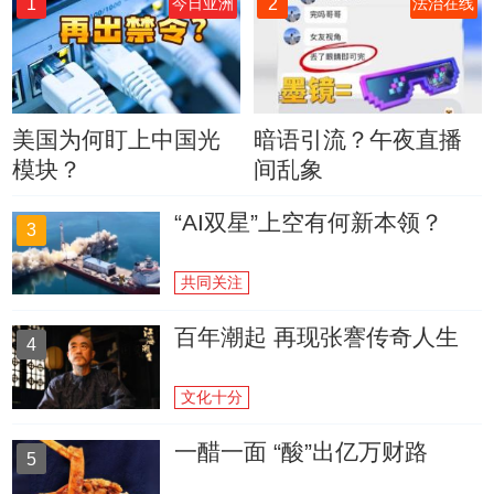
1
2
今日亚洲
法治在线
美国为何盯上中国光
暗语引流？午夜直播
模块？
间乱象
“AI双星”上空有何新本领？
3
共同关注
百年潮起 再现张謇传奇人生
4
文化十分
一醋一面 “酸”出亿万财路
5