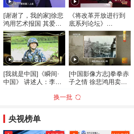
[谢谢了，我的家]徐悲
《将改革开放进行到
鸿用艺术报国 其爱国
底系列论坛》
情怀感染子女
20181112
[我就是中国]《瞬间·
[中国影像方志]拳拳赤
中国》 讲述人：李梓
子之情 徐悲鸿用卖画
萌 丁真 王海鹏 等
所得抗战救灾
换一批
央视榜单