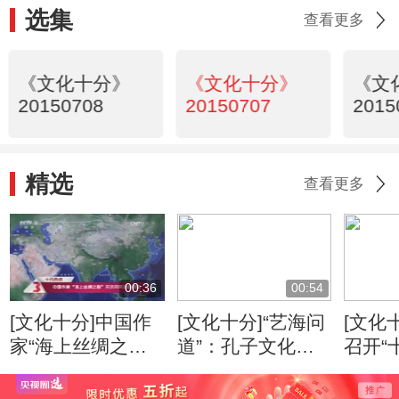
选集
查看更多
《文化十分》
《文化十分》
《文
20150708
20150707
2015
精选
查看更多
00:36
00:54
[文化十分]中国作
[文化十分]“艺海问
[文化
家“海上丝绸之
道”：孔子文化形
召开“
路”采访采风活动
象的当代传播
专家
开启