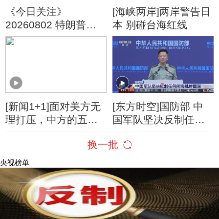
《今日关注》
[海峡两岸]两岸警告日
20260802 特朗普叫
本 别碰台海红线
停“最大规模”打击 伊
朗称摧毁美军F-35战
机
[新闻1+1]面对美方无
[东方时空]国防部 中
理打压，中方的五项
国军队坚决反制任何
反制！
闹海挑衅图谋
换一批
央视榜单