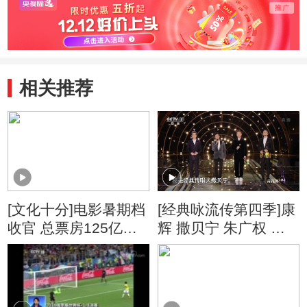
相关推荐
[文化十分]电影暑期档
[经典咏流传第四季]康
收官 总票房125亿与
辉 撒贝宁 朱广权 尼
去年持平
格买提为你唱经典
《青春》