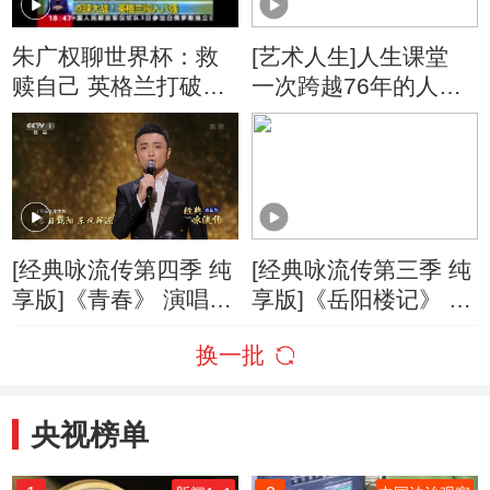
朱广权聊世界杯：救
[艺术人生]人生课堂
赎自己 英格兰打破心
一次跨越76年的人生
理学玄学概率学的魔
对话
咒
[经典咏流传第四季 纯
[经典咏流传第三季 纯
享版]《青春》 演唱：
享版]《岳阳楼记》 演
康辉 撒贝宁 朱广权
唱：康辉 撒贝宁 朱广
换一批
尼格买提
权 尼格买提
央视榜单