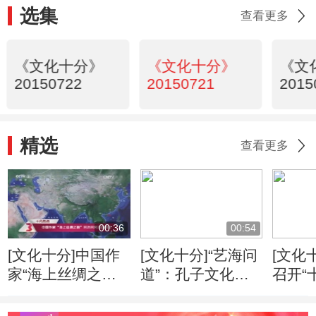
选集
查看更多
《文化十分》
《文化十分》
《文
20150722
20150721
2015
精选
查看更多
00:36
00:54
[文化十分]中国作
[文化十分]“艺海问
[文化
家“海上丝绸之
道”：孔子文化形
召开“
路”采访采风活动
象的当代传播
专家
开启