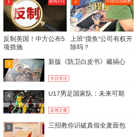
1
2
新闻1+1
中国法治观察
反制美国！中方公布5
上班“摸鱼”公司有权开
项措施
除吗？
新版《防卫白皮书》藏祸心
3
今日关注
U17男足国家队：未来可期
4
足球之夜
三招教你识破真假全麦面包
5