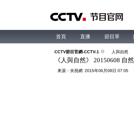
首頁
直播
節目單
綜合
新聞
財經
綜藝
中文國際
體
CCTV節目官網-CCTV-1
人與自然
《人與自然》 20150608
來源：
央視網
2015年06月08日 07:05