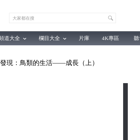
頻道大全
欄目大全
片庫
4K專區
聽
育
電影
國防軍事
電視劇
紀錄
科教
戲曲
社會與法
少
 自然發現：鳥類的生活——成長（上）