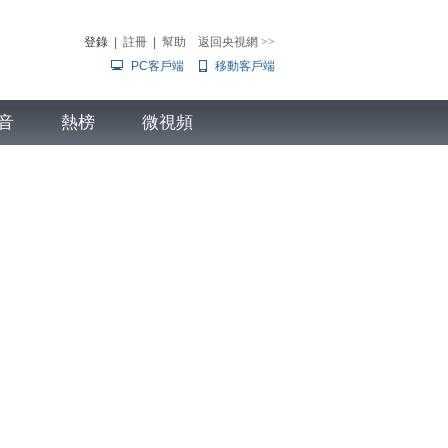
登錄
|
註冊
|
幫助
返回央視網
>>
PC客戶端
移動客戶端
音
熱榜
微視頻
兒
音樂
體育賽事
農業農村