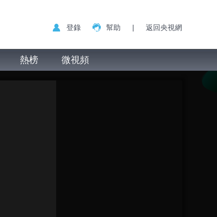
登錄
幫助
|
返回央視網
熱榜
微視頻