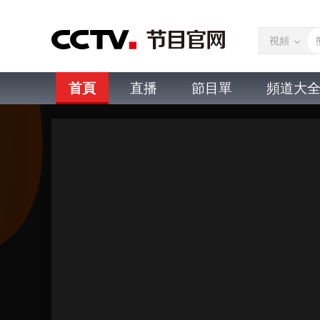
視頻
首頁
直播
節目單
頻道大