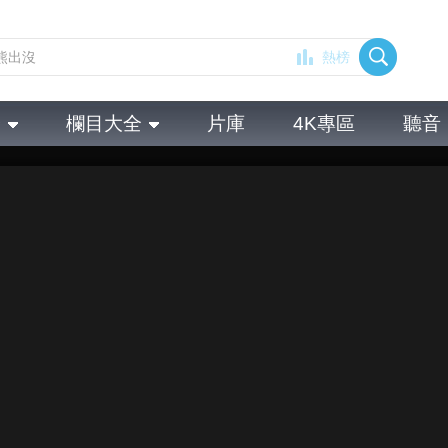
熱榜
全
欄目大全
片庫
4K專區
聽音