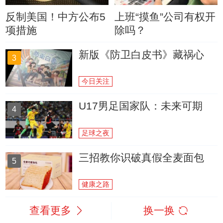
反制美国！中方公布5
上班“摸鱼”公司有权开
项措施
除吗？
新版《防卫白皮书》藏祸心
3
今日关注
U17男足国家队：未来可期
4
足球之夜
三招教你识破真假全麦面包
5
健康之路
查看更多
换一换