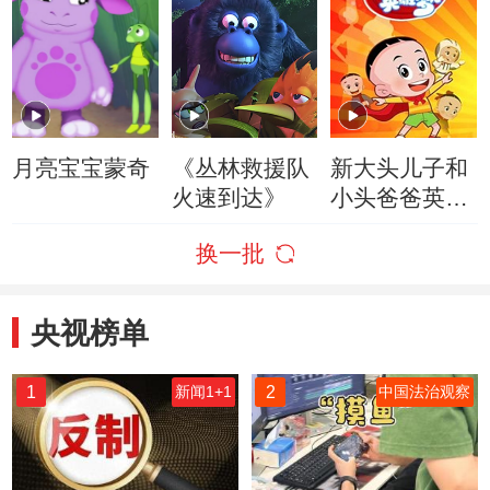
月亮宝宝蒙奇
《丛林救援队
新大头儿子和
火速到达》
小头爸爸英雄
梦
换一批
央视榜单
1
2
新闻1+1
中国法治观察