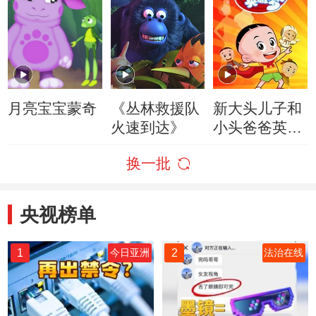
月亮宝宝蒙奇
《丛林救援队
新大头儿子和
火速到达》
小头爸爸英雄
梦
换一批
央视榜单
1
2
今日亚洲
法治在线