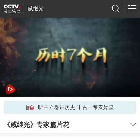
戚继光
听王立群讲历史 千古一帝秦始皇
《戚继光》专家篇片花