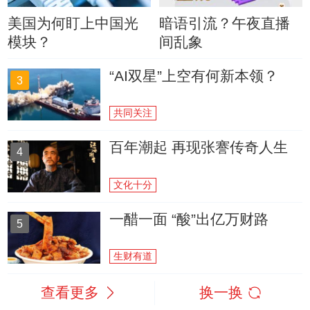
美国为何盯上中国光
暗语引流？午夜直播
模块？
间乱象
“AI双星”上空有何新本领？
3
共同关注
百年潮起 再现张謇传奇人生
4
文化十分
一醋一面 “酸”出亿万财路
5
生财有道
查看更多
换一换