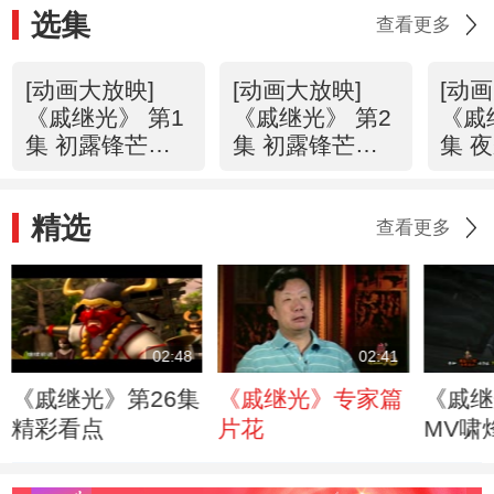
选集
查看更多
[动画大放映]
[动画大放映]
[动
《戚继光》 第1
《戚继光》 第2
《戚
集 初露锋芒
集 初露锋芒
集 
（上）
（下）
（上
精选
查看更多
02:48
02:41
《戚继光》第26集
《戚继光》专家篇
《戚继
精彩看点
片花
MV啸