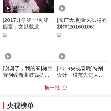
[2017开学第一课]第
[农广天地]金凤扒鸡的
四章：文以载道
制作(20160106)
[谢谢了，我的家]梅兰
[2019央视春晚]特别
芳创编新曲鼓舞抗日
设计：模范先进人
士气 蓄须明志 不向侵
物、时代楷模拜年
换一批
略者折腰
央视榜单