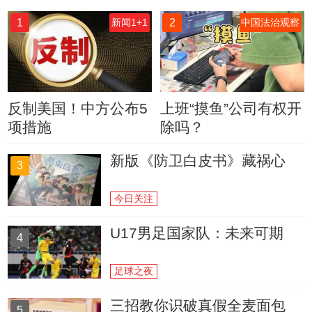
1
2
新闻1+1
中国法治观察
反制美国！中方公布5
上班“摸鱼”公司有权开
项措施
除吗？
新版《防卫白皮书》藏祸心
3
今日关注
U17男足国家队：未来可期
4
足球之夜
三招教你识破真假全麦面包
5