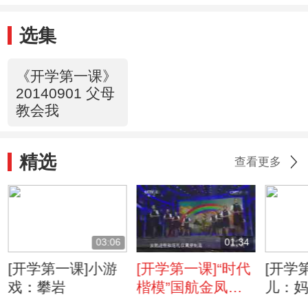
选集
《开学第一课》
20140901 父母
教会我
精选
查看更多
03:06
01:34
[开学第一课]小游
[开学第一课]“时代
[开学
戏：攀岩
楷模”国航金凤乘
儿：
务组礼仪示范
的“礼