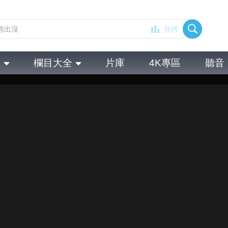
熱榜
全
欄目大全
片庫
4K專區
聽音