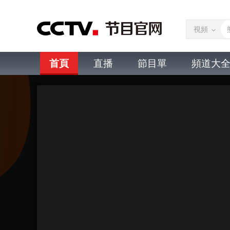
視頻
首頁
直播
節目單
頻道大