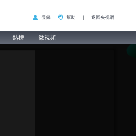
登錄
幫助
|
返回央視網
熱榜
微視頻