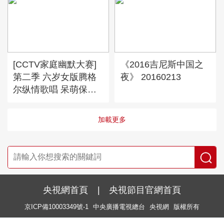
[CCTV家庭幽默大赛]
《2016吉尼斯中国之
第二季 六岁女版腾格
夜》 20160213
尔纵情歌唱 呆萌保镖
保驾护航
加載更多
央視網首頁
|
央視節目官網首頁
京ICP備10003349號-1
中央廣播電視總台
央視網
版權所有