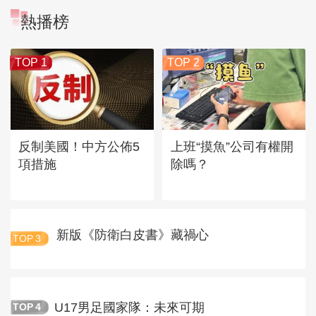
熱播榜
TOP 1
TOP 2
反制美國！中方公佈5
上班“摸魚”公司有權開
項措施
除嗎？
新版《防衛白皮書》藏禍心
TOP
3
U17男足國家隊：未來可期
TOP
4