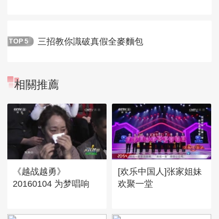
三招教你識破真假全麥麵包
TOP
5
相關推薦
《越战越勇》
[欢乐中国人]张家姐妹
20160104 为梦唱响
欢聚一堂