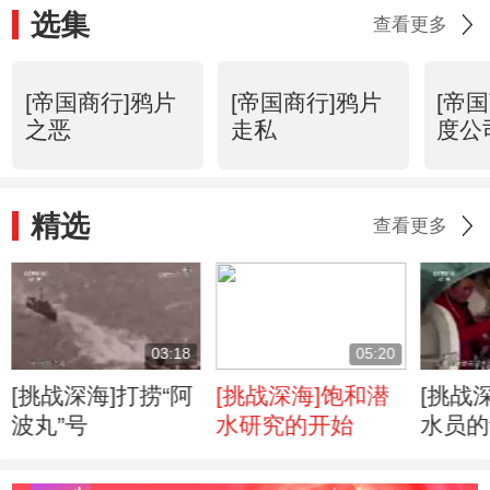
选集
查看更多
[帝国商行]鸦片
[帝国商行]鸦片
[帝
之恶
走私
度公
精选
查看更多
03:18
05:20
[挑战深海]打捞“阿
[挑战深海]饱和潜
[挑战
波丸”号
水研究的开始
水员的