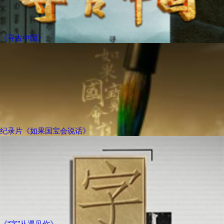
《寻古中国》
纪录片《如果国宝会说话》
《“字”从遇见你》