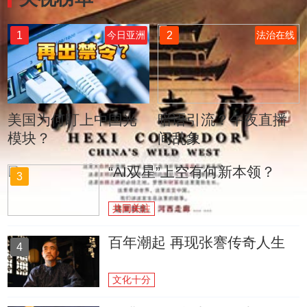
1
2
今日亚洲
法治在线
美国为何盯上中国光
暗语引流？午夜直播
模块？
间乱象
“AI双星”上空有何新本领？
3
共同关注
百年潮起 再现张謇传奇人生
4
文化十分