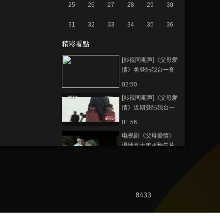
25
26
27
28
29
30
31
32
33
34
35
36
精彩看點
[影视同期声]《父母爱
情》将登陆我台一套
郭涛 梅婷演绎麻辣夫
02:50
妻情
[影视同期声]《父母爱
情》近期登陆我台一
套 张延戏里拥有一对
01:56
双胞胎女儿
电视剧《父母爱情》
温情五十年版预告片
04:01
电视剧《父母爱情》
超长版片花
8433
46:40
电视剧《父母爱情》