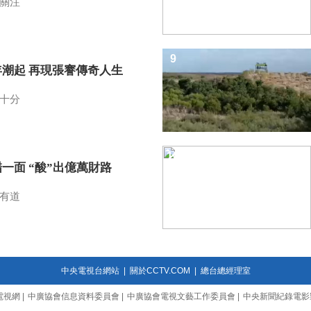
關注
9
年潮起 再現張謇傳奇人生
十分
10
一面 “酸”出億萬財路
有道
中央電視台網站
|
關於CCTV.COM
|
總台總經理室
電視網
|
中廣協會信息資料委員會
|
中廣協會電視文藝工作委員會
|
中央新聞紀錄電影