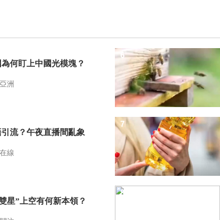
6
國為何盯上中國光模塊？
亞洲
7
語引流？午夜直播間亂象
在線
8
I雙星”上空有何新本領？