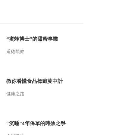
生財有道
“蜜蜂博士”的甜蜜事業
道德觀察
教你看懂食品標籤莫
“蜜蜂博士”的甜蜜事業
中計
道德觀察
健康之路
“沉睡”4年保單的時效
之爭
今日説法
教你看懂食品標籤莫中計
自然秘境 荒漠翠影蘊
生機
健康之路
遠方的家
“最後的水上公交”擺渡
人
三農群英匯
“沉睡”4年保單的時效之爭