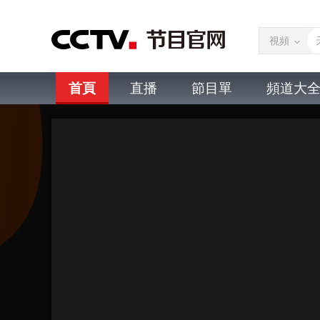
視頻
首頁
直播
節目單
頻道大