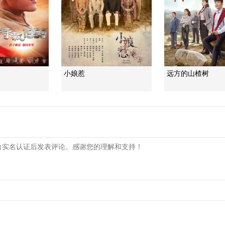
小娘惹
远方的山楂树