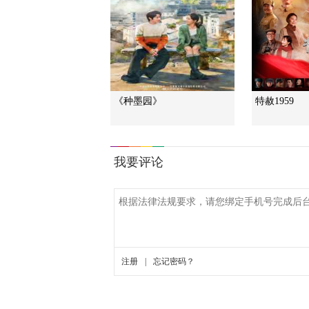
《种墨园》
特赦1959