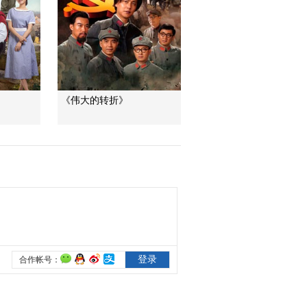
孔笙：《父母爱情》
注重表现生活质感
05:08
熱播榜
美國為何盯上中國光
模塊？
《伟大的转折》
今日亞洲
暗語引流？午夜直播
間亂象
法治在線
“AI雙星”上空有何新本
領？
共同關注
百年潮起 再現張謇傳
奇人生
文化十分
一醋一面 “酸”出億萬
財路