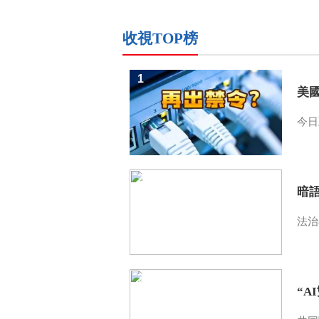
收視TOP榜
1
美
今日
2
暗
法治
3
“A