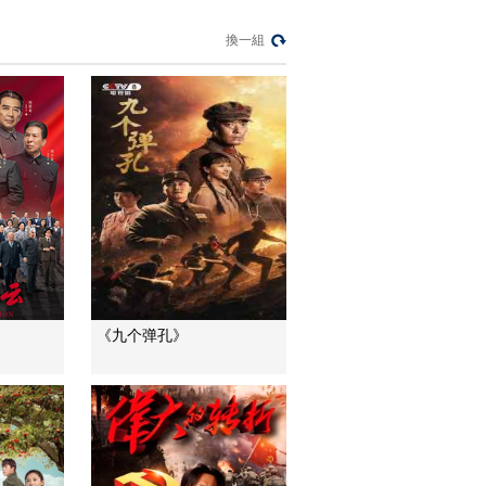
大结局篇30秒片花
00:30
換一組
电视剧《父母爱情》
大结局篇60秒片花
01:00
【戏中人】专访郭
涛：《父母爱情》像
《爸爸去哪儿》前传
08:53
【戏中人】专访《父
母爱情》主演梅婷：
资本家小姐爱上大老
08:22
粗
【戏中人】《父母爱
《九个弹孔》
情》央视马年首播 郭
涛与梅婷“翩翩起舞”
03:03
【戏中人】专访《父
母爱情》主演张延：
平凡的爱最伟大
07:30
【戏中人】专访导演