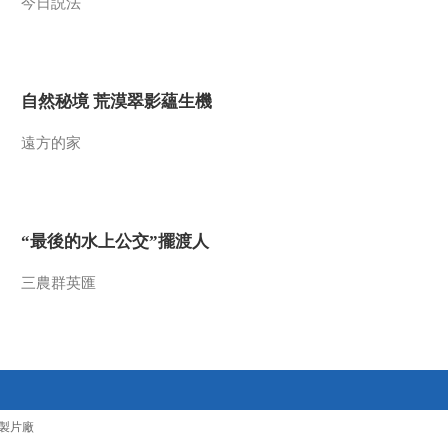
今日説法
自然秘境 荒漠翠影蘊生機
遠方的家
“最後的水上公交”擺渡人
三農群英匯
製片廠