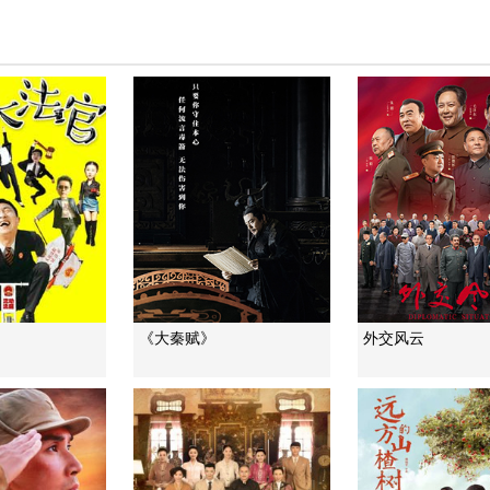
《大秦赋》
外交风云