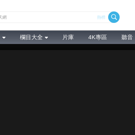
熱榜
全
欄目大全
片庫
4K專區
聽音