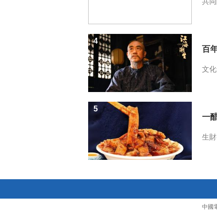
共同
4
百
文化
5
一醋
生財
中國