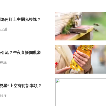
6
國為何盯上中國光模塊？
亞洲
7
語引流？午夜直播間亂象
在線
8
I雙星”上空有何新本領？
關注