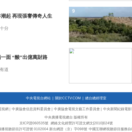
9
年潮起 再現張謇傳奇人生
十分
10
一面 “酸”出億萬財路
有道
中央電視台網站
|
關於CCTV.COM
|
總台總經理室
電視網
|
中廣協會信息資料委員會
|
中廣協會電視文藝工作委員會
|
中央新聞紀錄電影
中央廣播電視總台 版權所有
京ICP證060535號
網絡文化經營許可證文網文[2010]024號
播視聽節目許可證號 0102004 新出網證（京）字098號
中國互聯網視聽節目服務自