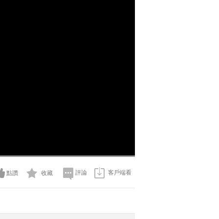
評論
客戶端看
點讚
收藏