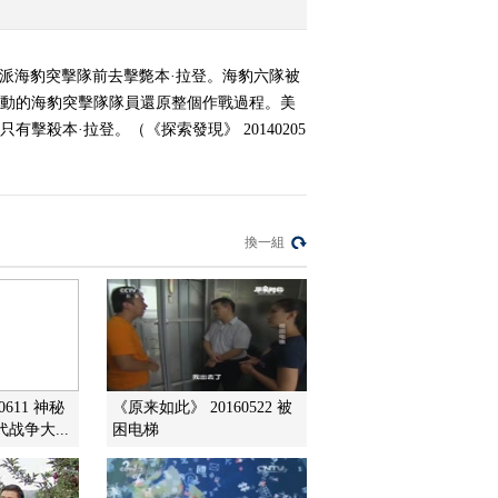
定派海豹突擊隊前去擊斃本·拉登。海豹六隊被
行動的海豹突擊隊隊員還原整個作戰過程。美
殺本·拉登。（《探索發現》 20140205
換一組
0611 神秘
《原来如此》 20160522 被
战争大...
困电梯