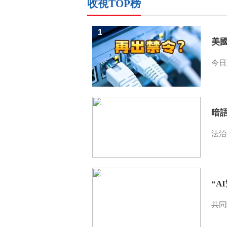
收視TOP榜
1
美
今日
2
暗
法治
3
“A
共同