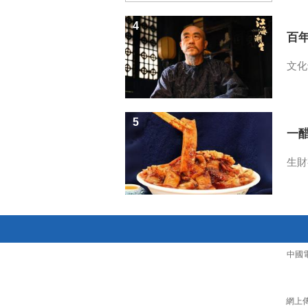
4
百
文化
5
一醋
生財
中國
網上傳