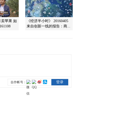
方卖苹果 如
《经济半小时》 20160405
61108
来自创新一线的报告：商...