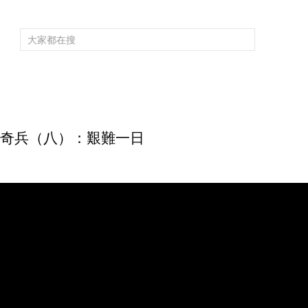
頻道大全
欄目大全
片庫
4K專區
聽
育
電影
國防軍事
電視劇
紀錄
科教
戲曲
社會與法
少
 特戰奇兵（八）：艱難一日