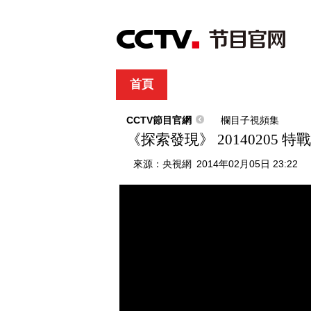
首頁
直播
節目單
綜合
新聞
財經
綜藝
中文國際
體
CCTV節目官網
欄目子視頻集
《探索發現》 20140205
來源：
央視網
2014年02月05日 23:22