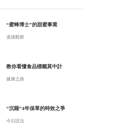
“蜜蜂博士”的甜蜜事業
道德觀察
教你看懂食品標籤莫中計
健康之路
“沉睡”4年保單的時效之爭
今日説法