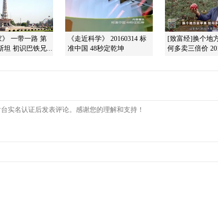
》 一带一路 第
《走近科学》 20160314 标
[致富经]换个地
斯坦 初识巴铁兄...
准中国 48秒定乾坤
何多卖三倍价 201