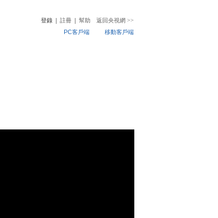
登錄
|
註冊
|
幫助
返回央視網
>>
PC客戶端
移動客戶端
音
熱榜
微視頻
兒
音樂
體育賽事
農業農村