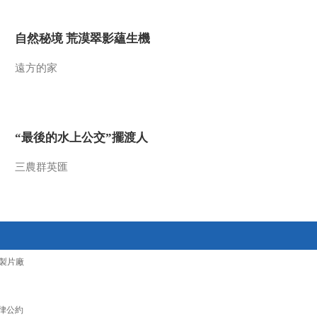
自然秘境 荒漠翠影蘊生機
遠方的家
“最後的水上公交”擺渡人
三農群英匯
製片廠
律公約