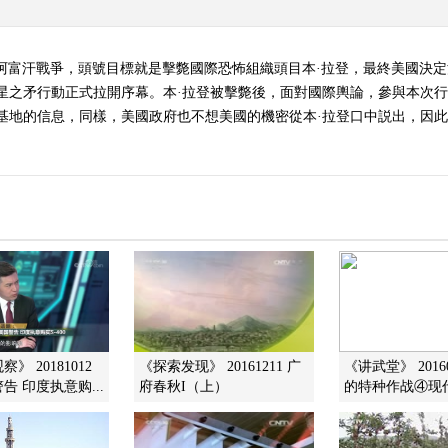
打響阿富汗戰爭，頭號目標就是擊斃國際恐怖組織頭目本·拉登，最終美國決
星之矛行動正式拉開序幕。本·拉登被擊斃後，面對國際輿論，參與本次
地的信息，同樣，美國政府也不想美國的機密從本·拉登口中説出，因此只有擊
》 20181012
《探索发现》 20161211 广
《讲武堂》 2016
告 印度执意购...
府春秋I（上）
的特种作战④现代