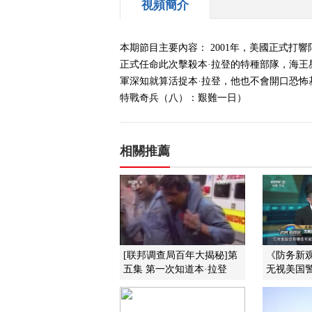
視頻簡介
本期節目主要內容： 2001年，美國正式
正式任命此次擊殺本·拉登的特種部隊，海王
軍深知就算活捉本·拉登，他也不會開口恐怖基
特戰奇兵（八）：艱難一日）
相關推薦
[联邦调查局百年大揭秘]第
《防务新观察
五集 第一次知道本·拉登
无视美国警