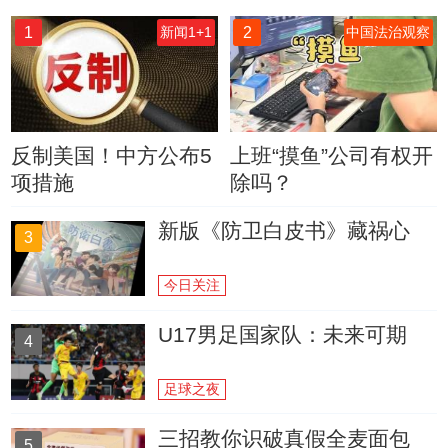
1
2
新闻1+1
中国法治观察
反制美国！中方公布5
上班“摸鱼”公司有权开
项措施
除吗？
新版《防卫白皮书》藏祸心
3
今日关注
U17男足国家队：未来可期
4
足球之夜
三招教你识破真假全麦面包
5