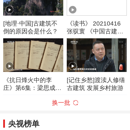
[地理·中国]古建筑不
《读书》 20210416
倒的原因会是什么？
张驭寰 《中国古建筑
知识一点通》 中国古
建筑知识一点通
《抗日烽火中的李
[记住乡愁]渡渎人修缮
庄》第6集：梁思成
古建筑 发展乡村旅游
战火里的文明守护
换一批
央视榜单