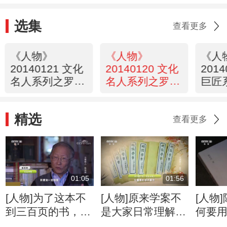
选集
查看更多
《人物》
《人物》
《人
20140121 文化
20140120 文化
201
名人系列之罗哲
名人系列之罗哲
巨匠
文（下）
文（上）
石（
精选
查看更多
01:05
01:56
[人物]为了这本不
[人物]原来学案不
[人物
到三百页的书，陈
是大家日常理解的
何要
祖武付出了十多年
那种“案”
究“冷