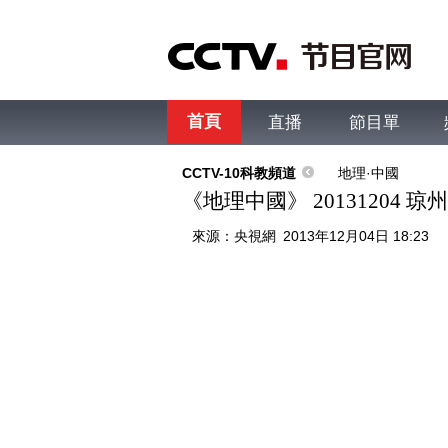
首頁
直播
節目單
綜合
新聞
財經
綜藝
中文國際
體
CCTV-10科教頻道
地理·中國
《地理中國》 20131204 
來源：
央視網
2013年12月04日 18:23