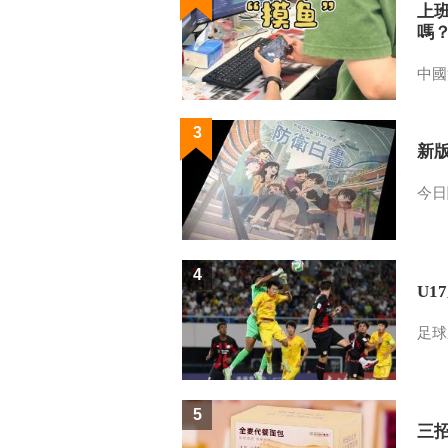
上
嗎
中國
3
新
今日
4
U1
足球
5
三