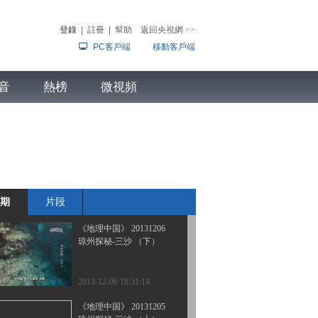
塞外传奇-沙石奇观
登錄
|
註冊
|
幫助
返回央視網
>>
PC客戶端
移動客戶端
2013-12-09 18:15:14
《地理中国》 20131208
音
熱榜
追蜂行动 （下）
微視頻
兒
音樂
體育賽事
農業農村
2013-12-08 19:42:15
《地理中国》 20131207
追蜂行动 （上）
期
片段
2013-12-07 20:14:14
《地理中国》 20131206
琼州探秘-三沙 （下）
2013-12-06 18:31:14
《地理中国》 20131205