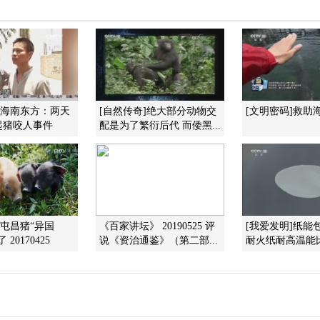
]海南东方：两天
[自然传奇]绝大部分动物交
[文明密码]救助
起猪咬人事件
配是为了繁衍后代 而倭黑...
]屯昌猪“异国
《百家讲坛》 20190525 评
[我爱发明]纸能
20170425
说《资治通鉴》（第二部...
耐火纸耐高温能