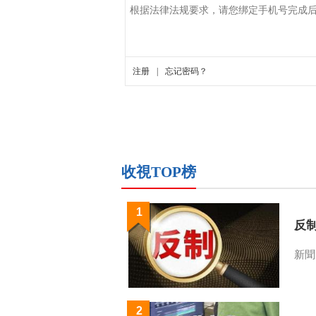
收視TOP榜
1
反
新聞
2