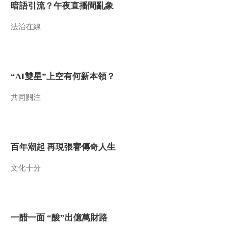
暗語引流？午夜直播間亂象
2013-11-19 18:49:14
法治在線
《地理中国》 20131118
水下秘影-不明生物调查
（上）
2013-11-18 19:41:15
“AI雙星”上空有何新本領？
《地理中国》 20131117
水下秘影-谜案追踪
共同關注
2013-11-17 18:47:14
《地理中国》 20131116
百年潮起 再現張謇傳奇人生
水下秘影-追踪桃花鱼
文化十分
2013-11-16 19:19:14
《地理中国》 20131115
水下秘影-猎塔“湖怪”
一醋一面 “酸”出億萬財路