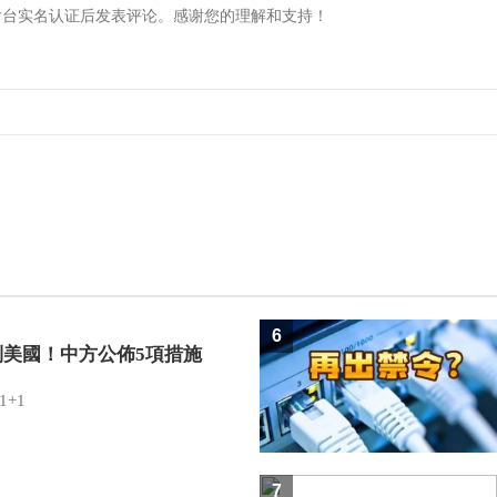
6
制美國！中方公佈5項措施
1+1
7