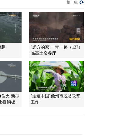
換一組
2013-11-27 18:39:14
《地理中国》 20131126
流动的宝藏
2013-11-26 18:08:13
海豚
[远方的家]一带一路（137）
临高土窑餐厅
《地理中国》 20131125
神秘的“天眼”
2013-11-25 18:16:13
《地理中国》 20131124
包住火 新型
[走遍中国]儋州市脱贫攻坚
辟龙疑云
比拼钢板
工作
2013-11-24 18:28:14
《地理中国》 20131123
“烂船峡”之谜