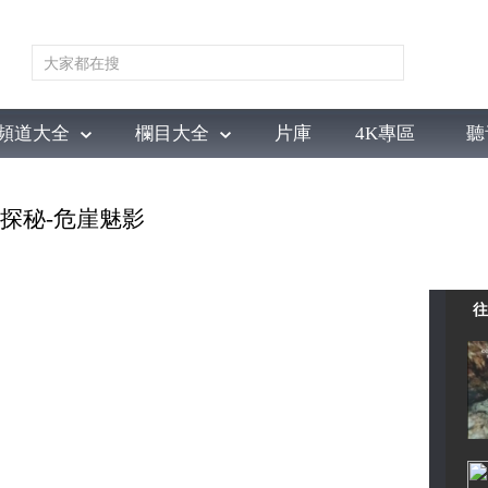
頻道大全
欄目大全
片庫
4K專區
聽
育
電影
國防軍事
電視劇
紀錄
科教
戲曲
社會與法
少
琼州探秘-危崖魅影
往