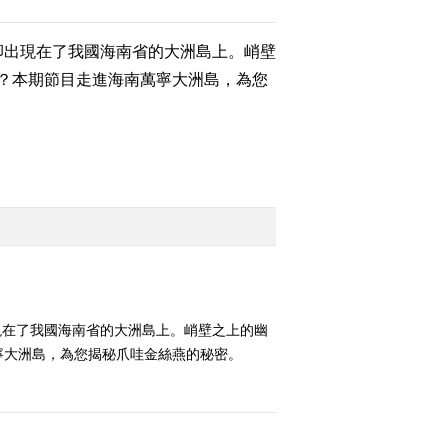
（下）
出現在了我國海南省的大洲島上。峭壁
2013-12-01 18:29:13
？本期節目走進海南萬寧大洲島，為您
《地理中国》 20131130
琼州探秘-海边神石阵
（上）
2013-11-30 18:21:14
《地理中国》 20131129
琼州探秘-古村之谜
2013-11-29 18:54:14
《地理中国》 20131128
琼州探秘-海岛暗战
現在了我國海南省的大洲島上。峭壁之上的幽
寧大洲島，為您揭秘爪哇金絲燕的秘密。
2013-11-28 18:18:13
《地理中国》 20131127
透视地球