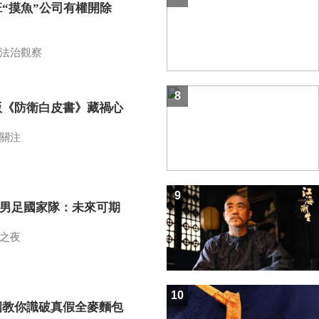
班“摸魚”公司有權開除
？
法治觀察
8
版《防衛白皮書》藏禍心
關注
9
7男足國家隊：未來可期
之夜
10
招教你識破真假全麥麵包