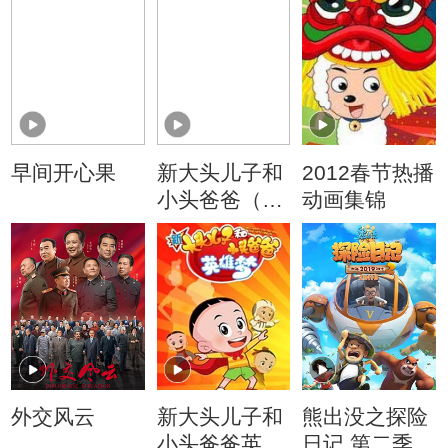
早间开心果
新大头儿子和
2012春节热播
小头爸爸（动
动画集锦
画真人情景
剧）
外交风云
新大头儿子和
熊出没之探险
小头爸爸英雄
日记 第二季