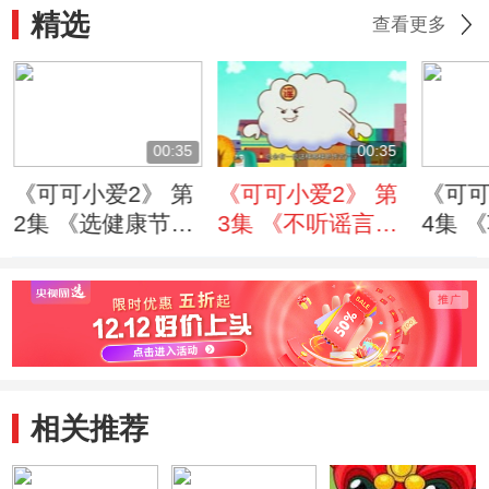
精选
查看更多
00:35
00:35
《可可小爱2》 第
《可可小爱2》 第
《可可
2集 《选健康节目
3集 《不听谣言
4集 
篇》
篇》
篇》
相关推荐