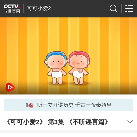
可可小爱2
听王立群讲历史 千古一帝秦始皇
《可可小爱2》 第3集 《不听谣言篇》