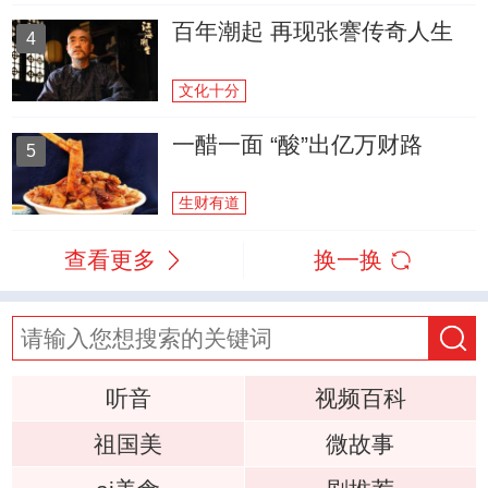
百年潮起 再现张謇传奇人生
4
文化十分
一醋一面 “酸”出亿万财路
5
生财有道
查看更多
换一换
听音
视频百科
祖国美
微故事