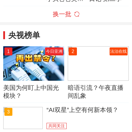
梦
换一批
央视榜单
1
2
今日亚洲
法治在线
美国为何盯上中国光
暗语引流？午夜直播
模块？
间乱象
“AI双星”上空有何新本领？
3
共同关注