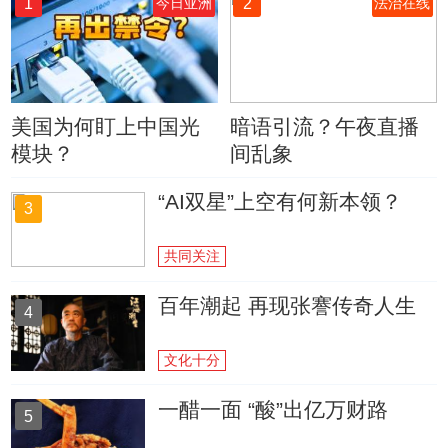
1
2
今日亚洲
法治在线
美国为何盯上中国光
暗语引流？午夜直播
模块？
间乱象
“AI双星”上空有何新本领？
3
共同关注
百年潮起 再现张謇传奇人生
4
文化十分
一醋一面 “酸”出亿万财路
5