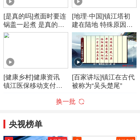
[是真的吗]煮面时要连
[地理·中国]镇江塔初
锅盖一起煮 是真的
建在陆地 特殊原因致
吗？
其被淹湖水之中
[健康乡村]健康资讯
[百家讲坛]镇江在古代
镇江医保移动支付平
被称为“吴头楚尾”
台正式上线
换一批
央视榜单