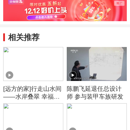
相关推荐
[远方的家]行走山水间
陈鹏飞延退任总设计
——水岸叠翠 幸福家
师 参与装甲车族研发
园 镇江锅盖面 浓浓家
乡情