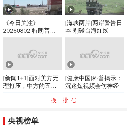
《今日关注》
[海峡两岸]两岸警告日
20260802 特朗普叫
本 别碰台海红线
停“最大规模”打击 伊
朗称摧毁美军F-35战
机
[新闻1+1]面对美方无
[健康中国]科普揭示：
理打压，中方的五项
沉迷短视频会伤神经
反制！
换一批
央视榜单