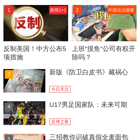
1
2
新闻1+1
中国法治观察
反制美国！中方公布5
上班“摸鱼”公司有权开
项措施
除吗？
新版《防卫白皮书》藏祸心
3
今日关注
U17男足国家队：未来可期
4
足球之夜
三招教你识破真假全麦面包
5