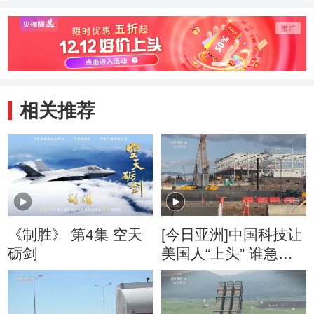
相关推荐
《制胜》 第4集 空天
[今日亚洲]中国科技让
砺剑
美国人“上头” 谁急
了？