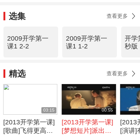
选集
查看更多
2009开学第一
2009开学第一
开学
课1 2-2
课1 1-2
秒版
精选
查看更多
03:15
00:55
[2013开学第一课]
[2013开学第一课]
[201
[歌曲]飞得更高：
[梦想短片]派出所
[演讲
谭维维
民警：王广
持：章