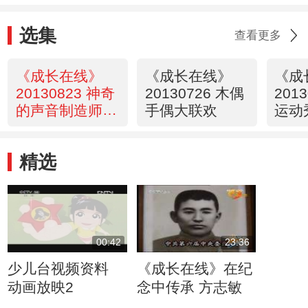
选集
查看更多
《成长在线》
《成长在线》
《成
20130823 神奇
20130726 木偶
201
的声音制造师之
手偶大联欢
运动
潜伏的声音
精选
00:42
23:36
少儿台视频资料
《成长在线》在纪
动画放映2
念中传承 方志敏