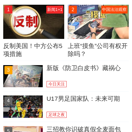
1
2
新闻1+1
中国法治观察
反制美国！中方公布5
上班“摸鱼”公司有权开
项措施
除吗？
新版《防卫白皮书》藏祸心
3
今日关注
U17男足国家队：未来可期
4
足球之夜
三招教你识破真假全麦面包
5