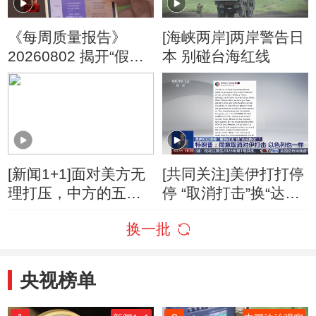
《每周质量报告》
[海峡两岸]两岸警告日
20260802 揭开“假洋
本 别碰台海红线
牌”的真面目
[新闻1+1]面对美方无
[共同关注]美伊打打停
理打压，中方的五项
停 “取消打击”换“达成
反制！
协议”？特朗普：同意
换一批
取消对伊打击 以色列
也一样
央视榜单