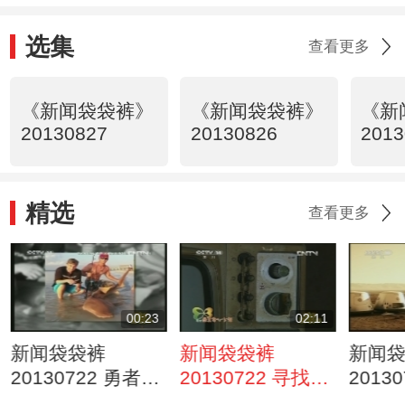
选集
查看更多
《新闻袋袋裤》
《新闻袋袋裤》
《新
20130827
20130826
2013
精选
查看更多
00:23
02:11
新闻袋袋裤
新闻袋袋裤
新闻
20130722 勇者徒
20130722 寻找最
2013
手把鲨鱼拉上岸
美孝心少年 “包子
号”发