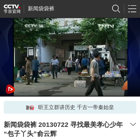
新闻袋袋裤
听王立群讲历史 千古一帝秦始皇
新闻袋袋裤 20130722 寻找最美孝心少年
“包子丫头”俞云辉