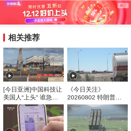
丫头”俞云辉
单程
相关推荐
[今日亚洲]中国科技让
《今日关注》
美国人“上头” 谁急
20260802 特朗普叫
了？
停“最大规模”打击 伊
朗称摧毁美军F-35战
机