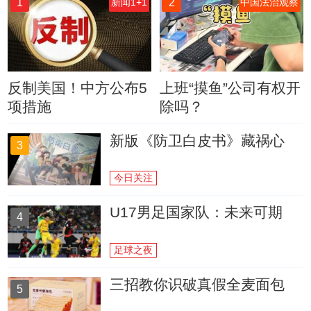
1
2
新闻1+1
中国法治观察
反制美国！中方公布5
上班“摸鱼”公司有权开
项措施
除吗？
新版《防卫白皮书》藏祸心
3
今日关注
U17男足国家队：未来可期
4
足球之夜
三招教你识破真假全麦面包
5