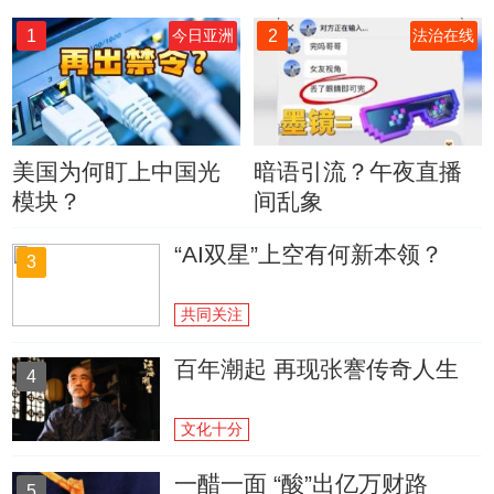
1
2
今日亚洲
法治在线
美国为何盯上中国光
暗语引流？午夜直播
模块？
间乱象
“AI双星”上空有何新本领？
3
共同关注
百年潮起 再现张謇传奇人生
4
文化十分
一醋一面 “酸”出亿万财路
5