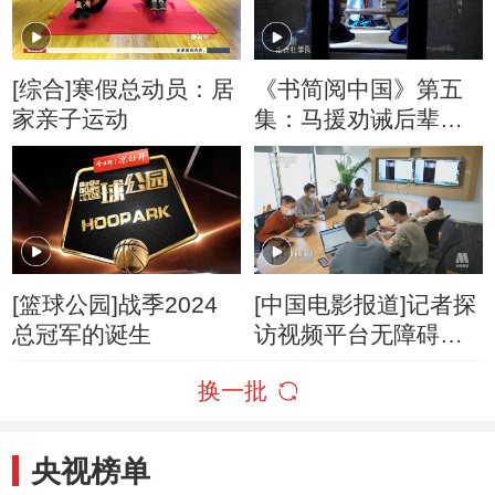
[综合]寒假总动员：居
《书简阅中国》第五
家亲子运动
集：马援劝诫后辈不
要学习杜季良 书信不
巧被杜季良的仇人发
现
[篮球公园]战季2024
[中国电影报道]记者探
总冠军的诞生
访视频平台无障碍剧
场
换一批
央视榜单