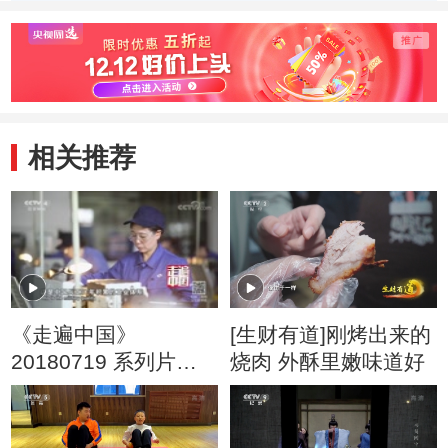
季） 梨子争夺战
季） 有条理的一
季） 
家子
行家
相关推荐
《走遍中国》
[生财有道]刚烤出来的
20180719 系列片
烧肉 外酥里嫩味道好
《大国基业——中国
智造》（9） 人定胜
天