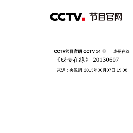
首頁
直播
節目單
綜合
新聞
財經
綜藝
中文國際
體
CCTV節目官網-CCTV-14
成長在線
《成長在線》 20130607
來源：
央視網
2013年06月07日 19:08