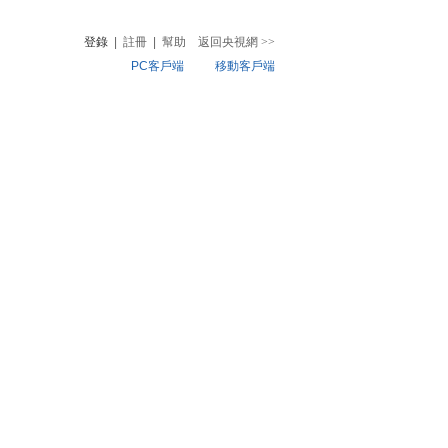
登錄
|
註冊
|
幫助
返回央視網
>>
PC客戶端
移動客戶端
音
熱榜
微視頻
兒
音樂
體育賽事
農業農村