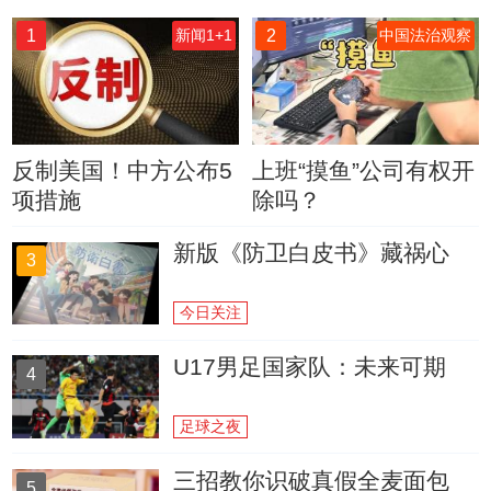
1
2
新闻1+1
中国法治观察
反制美国！中方公布5
上班“摸鱼”公司有权开
项措施
除吗？
新版《防卫白皮书》藏祸心
3
今日关注
U17男足国家队：未来可期
4
足球之夜
三招教你识破真假全麦面包
5