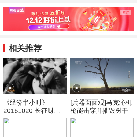
季） 梨子争夺战
季） 有条理的一
季） 
家子
行家
相关推荐
《经济半小时》
[兵器面面观]马克沁机
20161020 长征财经
枪能击穿并摧毁树干
密码：长征前的苏维
埃经济