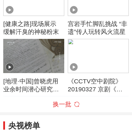
[健康之路]现场展示
宫岩手忙脚乱挑战 “非
缓解汗臭的神秘粉末
遗”传人玩转风火流星
[地理·中国]曾晓虎用
《CCTV空中剧院》
业余时间潜心研究临
20190327 京剧《三
湘方言
打祝家庄》 1/2
换一批
央视榜单