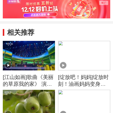
相关推荐
[江山如画]歌曲《美丽
[绽放吧！妈妈]绽放时
的草原我的家》 演
刻！油画妈妈变身艺
唱：阿云嘎
术女神