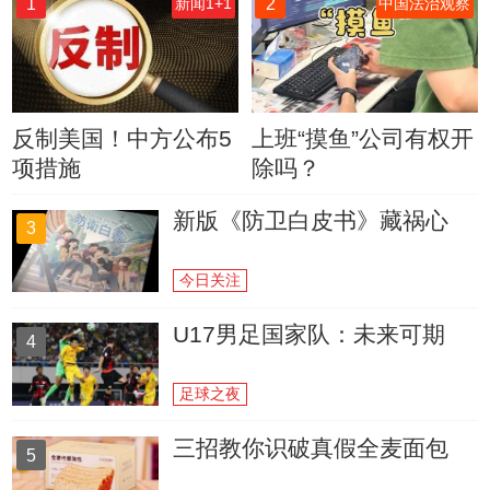
1
2
新闻1+1
中国法治观察
反制美国！中方公布5
上班“摸鱼”公司有权开
项措施
除吗？
新版《防卫白皮书》藏祸心
3
今日关注
U17男足国家队：未来可期
4
足球之夜
三招教你识破真假全麦面包
5