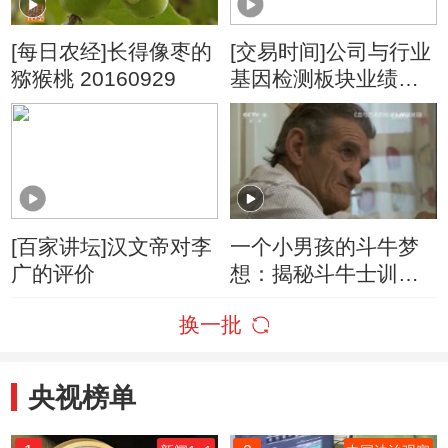
[每日农经]长得像枣的
[交易时间]公司与行业
猕猴桃 20160929
基因检测板块业绩加
速增长 投融资日趋活
跃
[百家讲坛]汉文帝对李
一个小男孩的斗牛梦
广的评价
想：揭秘斗牛士训练
过程
换一批
央视榜单