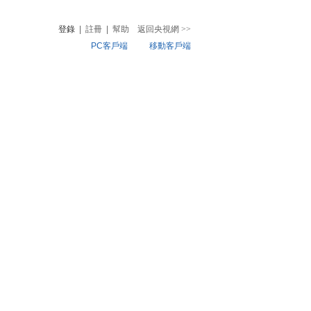
登錄
|
註冊
|
幫助
返回央視網
>>
PC客戶端
移動客戶端
音
熱榜
微視頻
兒
音樂
體育賽事
農業農村