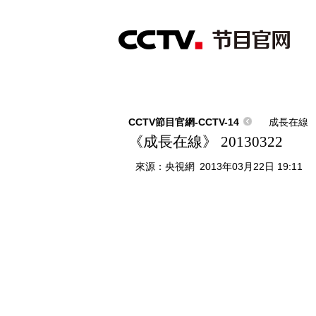
首頁
直播
節目單
綜合
新聞
財經
綜藝
中文國際
體
CCTV節目官網-CCTV-14
成長在線
《成長在線》 20130322
來源：
央視網
2013年03月22日 19:11