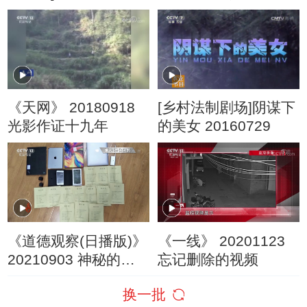
安保严密 多次暗杀失
硝烟
败告终
《天网》 20180918
[乡村法制剧场]阴谋下
光影作证十九年
的美女 20160729
《道德观察(日播版)》
《一线》 20201123
20210903 神秘的文
忘记删除的视频
身男子（下）
换一批