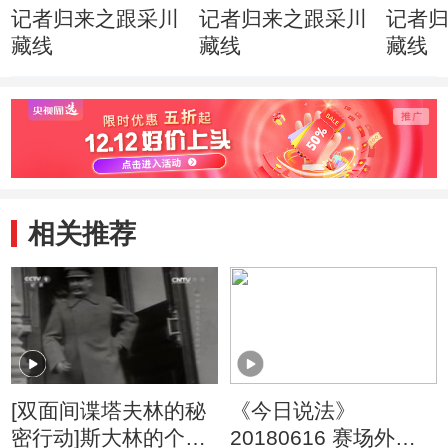
记者归来之跟采川
记者归来之跟采川
记者
藏线
藏线
藏线
相关推荐
[双面间谍塔夫林的秘
《今日说法》
密行动]斯大林的个人
20180616 赛场外的