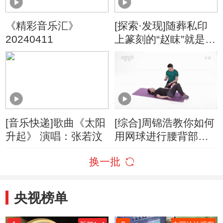
《精彩音乐汇》
[探索·发现]随葬私印
20240411
上篆刻的“赵眜”就是第
二代南越王赵胡
[音乐快递]歌曲《太阳
[综合]周锦浩教你如何
升起》 演唱：张若汶
用网球进行腰背部训
练
换一批
央视榜单