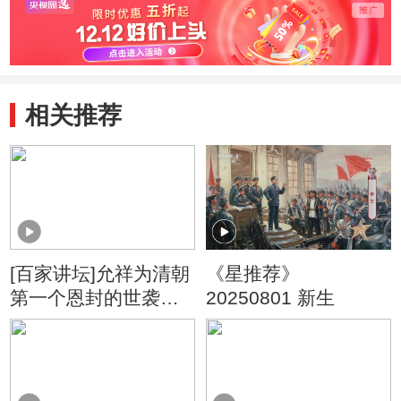
相关推荐
[百家讲坛]允祥为清朝
《星推荐》
第一个恩封的世袭罔
20250801 新生
替的亲王