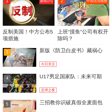
1
2
新闻1+1
中国法治观察
反制美国！中方公布5
上班“摸鱼”公司有权开
项措施
除吗？
新版《防卫白皮书》藏祸心
3
今日关注
U17男足国家队：未来可期
4
足球之夜
三招教你识破真假全麦面包
5