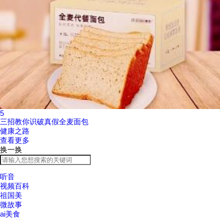
5
三招教你识破真假全麦面包
健康之路
查看更多
换一换
听音
视频百科
祖国美
微故事
ai美食