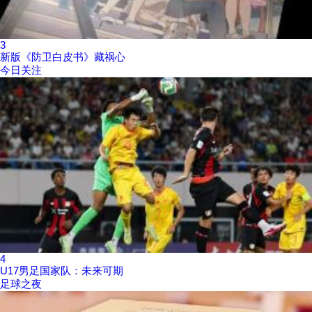
3
新版《防卫白皮书》藏祸心
今日关注
4
U17男足国家队：未来可期
足球之夜