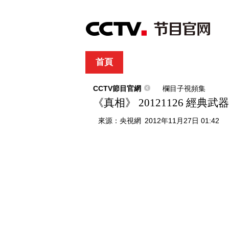
首頁
直播
節目單
綜合
新聞
財經
綜藝
中文國際
體
CCTV節目官網
欄目子視頻集
《真相》 20121126 經典
來源：
央視網
2012年11月27日 01:42