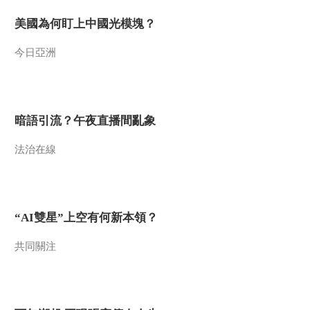
美國為何盯上中國光模塊？
今日亞洲
暗語引流？午夜直播間亂象
法治在線
“AI雙星”上空有何新本領？
共同關注