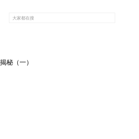
頻道大全
欄目大全
片庫
4K專區
聽
育
電影
國防軍事
電視劇
紀錄
科教
戲曲
社會與法
少
武器揭秘（一）