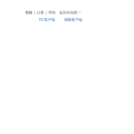
登錄
|
註冊
|
幫助
返回央視網
>>
PC客戶端
移動客戶端
音
熱榜
微視頻
兒
音樂
體育賽事
農業農村