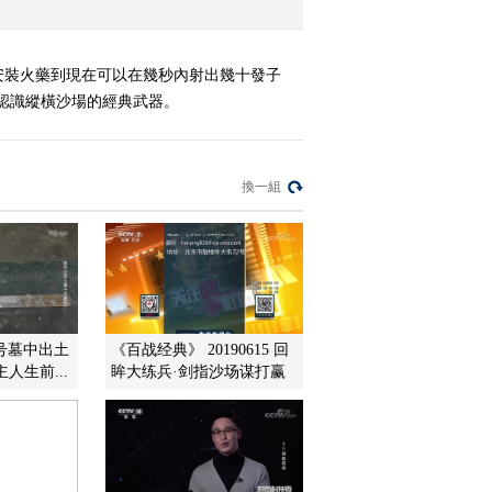
安裝火藥到現在可以在幾秒內射出幾十發子
認識縱橫沙場的經典武器。
換一組
8号墓中出土
《百战经典》 20190615 回
人生前...
眸大练兵·剑指沙场谋打赢