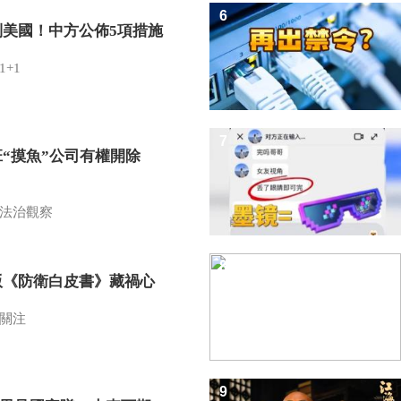
6
制美國！中方公佈5項措施
1+1
7
班“摸魚”公司有權開除
？
法治觀察
8
版《防衛白皮書》藏禍心
關注
9