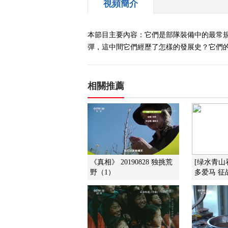
視頻簡介
本節目主要內容：它們是部隊裝備中的最常
彈，這中間它們經歷了怎樣的發展史？它們的
相關推薦
《真相》 20190828 独挑荒
[绿水青山
野（1）
多爱马 征