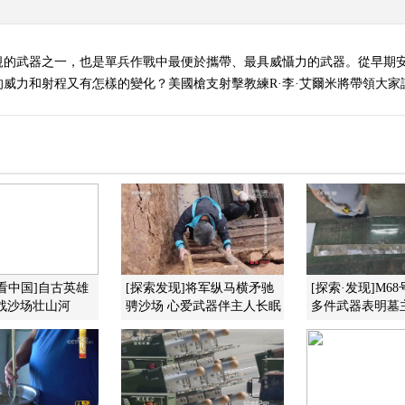
規的武器之一，也是單兵作戰中最便於攜帶、最具威懾力的武器。從早期
威力和射程又有怎樣的變化？美國槍支射擊教練R·李·艾爾米將帶領大家
看中国]自古英雄
[探索发现]将军纵马横矛驰
[探索·发现]M6
战沙场壮山河
骋沙场 心爱武器伴主人长眠
多件武器表明墓主