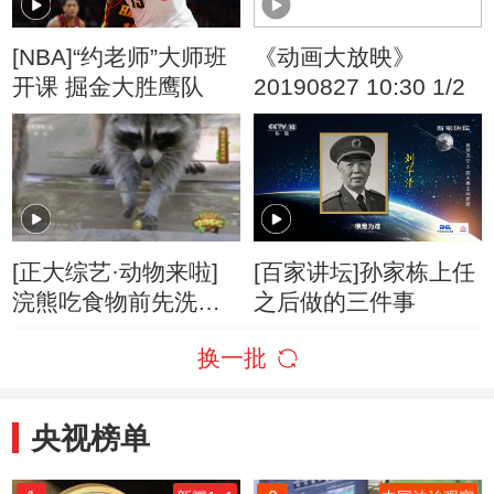
[NBA]“约老师”大师班
《动画大放映》
开课 掘金大胜鹰队
20190827 10:30 1/2
[正大综艺·动物来啦]
[百家讲坛]孙家栋上任
浣熊吃食物前先洗一
之后做的三件事
下是因为要把食物洗
换一批
干净？
央视榜单