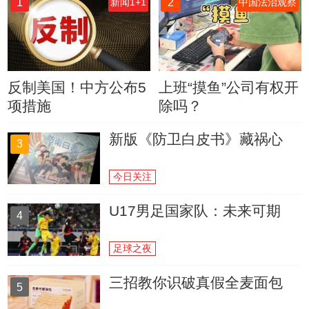
1
2
新闻1+1
中国法治观察
反制美国！中方公布5
上班“摸鱼”公司有权开
项措施
除吗？
新版《防卫白皮书》藏祸心
3
今日关注
U17男足国家队：未来可期
4
足球之夜
三招教你识破真假全麦面包
5