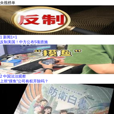
央视榜单
1
新闻1+1
反制美国！中方公布5项措施
2
中国法治观察
上班“摸鱼”公司有权开除吗？