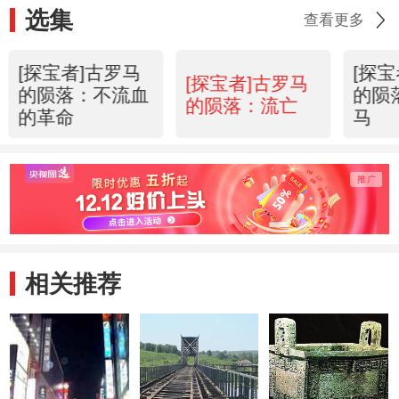
选集
查看更多
[探宝者]古罗马
[探
[探宝者]古罗马
的陨落：不流血
的陨
的陨落：流亡
的革命
马
相关推荐