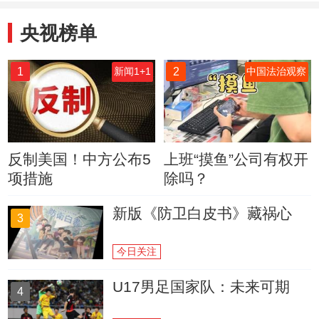
央视榜单
1
2
新闻1+1
中国法治观察
反制美国！中方公布5
上班“摸鱼”公司有权开
项措施
除吗？
新版《防卫白皮书》藏祸心
3
今日关注
U17男足国家队：未来可期
4