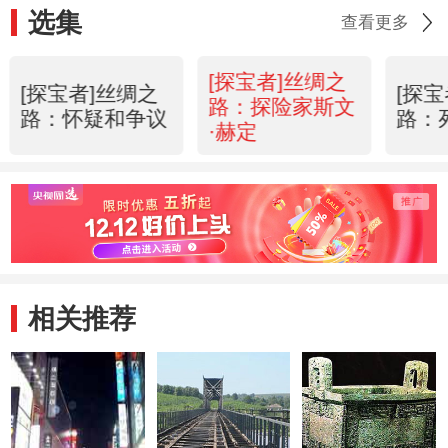
选集
查看更多
[探宝者]丝绸之
[探宝者]丝绸之
[探
路：探险家斯文
路：怀疑和争议
路：
·赫定
相关推荐