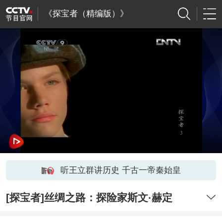
《探宝者（精编版）》
听王立群讲历史 千古一帝秦始皇
[探宝者]丝绸之路：探险家斯文·赫定