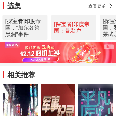
选集
查看更多
[探宝者]印度帝
[探
[探宝者]印度帝
国：“加尔各答
国：
国：暴发户
黑洞”事件
莱武
相关推荐