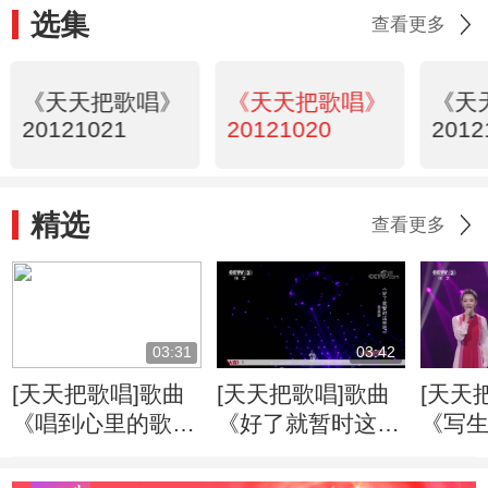
选集
查看更多
《天天把歌唱》
《天天把歌唱》
《天
20121021
20121020
2012
精选
查看更多
03:31
03:42
[天天把歌唱]歌曲
[天天把歌唱]歌曲
[天天
《唱到心里的歌》
《好了就暂时这样
《写生
演唱：陈雅森
吧》 演唱：金品
佳宝
妍