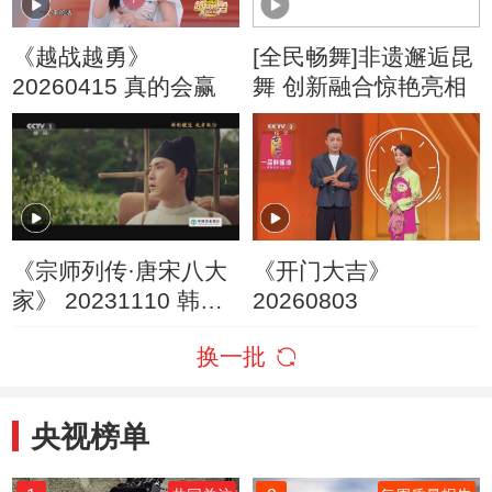
《越战越勇》
[全民畅舞]非遗邂逅昆
20260415 真的会赢
舞 创新融合惊艳亮相
《宗师列传·唐宋八大
《开门大吉》
家》 20231110 韩愈·
20260803
上
换一批
央视榜单