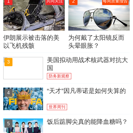
1
2
共同关注
每周质量报告
伊朗展示被击落的美
为何戴了太阳镜反而
以飞机残骸
头晕眼胀？
美国拟动用战术核武器对抗大
3
国
防务新观察
“天才”因凡蒂诺是如何失算的
4
世界周刊
饭后踮脚尖真的能降血糖吗？
5