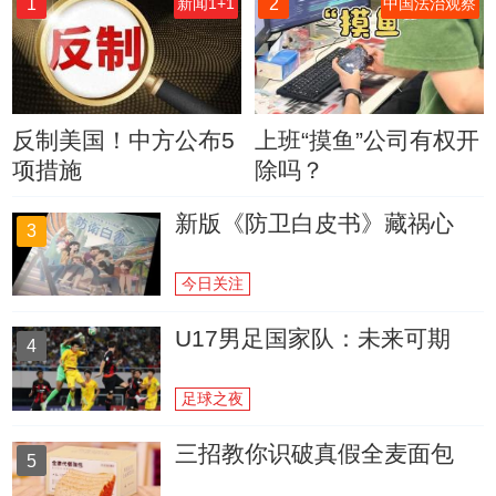
1
2
新闻1+1
中国法治观察
反制美国！中方公布5
上班“摸鱼”公司有权开
项措施
除吗？
新版《防卫白皮书》藏祸心
3
今日关注
U17男足国家队：未来可期
4
足球之夜
三招教你识破真假全麦面包
5