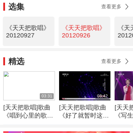
选集
查看更多
《天天把歌唱》
《天天把歌唱》
《天
20120927
20120926
2012
精选
查看更多
03:31
03:42
[天天把歌唱]歌曲
[天天把歌唱]歌曲
[天天
《唱到心里的歌》
《好了就暂时这样
《写生
演唱：陈雅森
吧》 演唱：金品
佳宝
妍