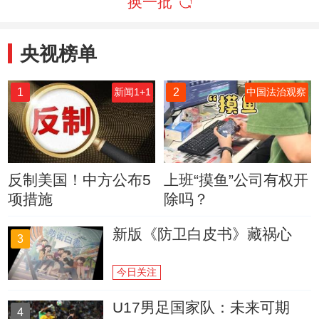
换一批
央视榜单
1
2
新闻1+1
中国法治观察
反制美国！中方公布5
上班“摸鱼”公司有权开
项措施
除吗？
新版《防卫白皮书》藏祸心
3
今日关注
U17男足国家队：未来可期
4