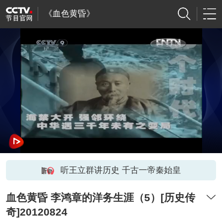
《血色黄昏》
听王立群讲历史 千古一帝秦始皇
血色黄昏 李鸿章的洋务生涯（5）[历史传
奇]20120824