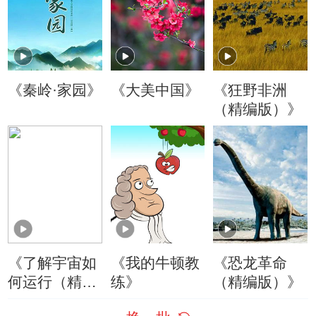
《秦岭·家园》
《大美中国》
《狂野非洲
（精编版）》
《了解宇宙如
《我的牛顿教
《恐龙革命
何运行（精编
练》
（精编版）》
版）》