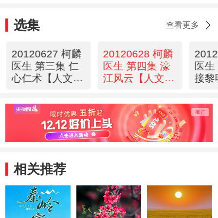
选集
查看更多
20120627 柯麟
20120628 柯麟
201
医生 第三集 仁
医生 第四集 濠
医生
心仁术【人文地
江风云【人文地
接黎
理】
理】
理】
相关推荐