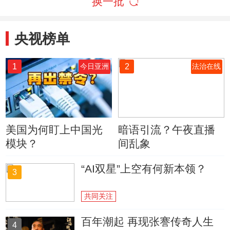
换一批
央视榜单
1
2
今日亚洲
法治在线
美国为何盯上中国光
暗语引流？午夜直播
模块？
间乱象
“AI双星”上空有何新本领？
3
共同关注
百年潮起 再现张謇传奇人生
4