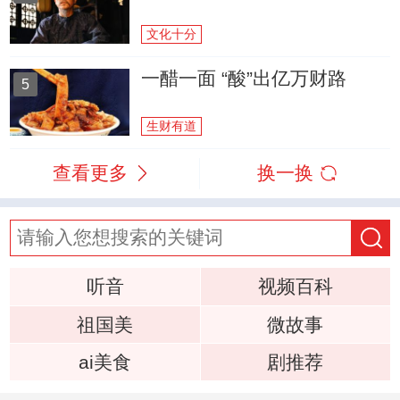
文化十分
一醋一面 “酸”出亿万财路
5
生财有道
查看更多
换一换
听音
视频百科
祖国美
微故事
ai美食
剧推荐