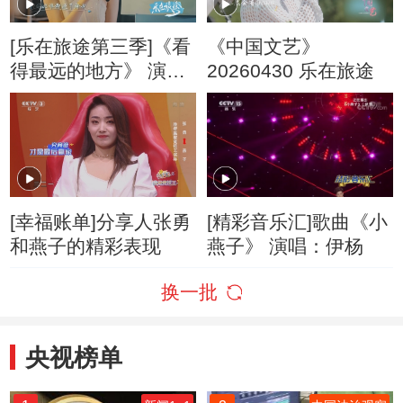
[乐在旅途第三季]《看
《中国文艺》
得最远的地方》 演
20260430 乐在旅途
唱：马凡舒
[幸福账单]分享人张勇
[精彩音乐汇]歌曲《小
和燕子的精彩表现
燕子》 演唱：伊杨
换一批
央视榜单