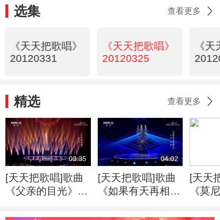
选集
查看更多
《天天把歌唱》
《天天把歌唱》
《天
20120331
20120325
2012
精选
查看更多
03:35
04:02
[天天把歌唱]歌曲
[天天把歌唱]歌曲
[天天
《父亲的目光》
《如果有天再相
《莫尼
演唱：王洪波
见》 演唱：付豪
唱：
贺蕾