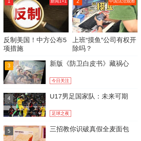
1
2
新闻1+1
中国法治观察
反制美国！中方公布5
上班“摸鱼”公司有权开
项措施
除吗？
新版《防卫白皮书》藏祸心
3
今日关注
U17男足国家队：未来可期
4
足球之夜
三招教你识破真假全麦面包
5