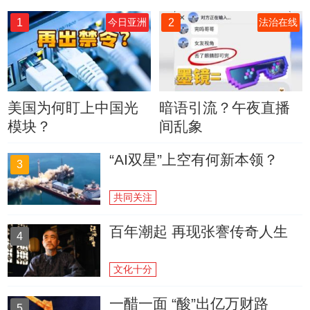
1
2
今日亚洲
法治在线
美国为何盯上中国光
暗语引流？午夜直播
模块？
间乱象
“AI双星”上空有何新本领？
3
共同关注
百年潮起 再现张謇传奇人生
4
文化十分
一醋一面 “酸”出亿万财路
5