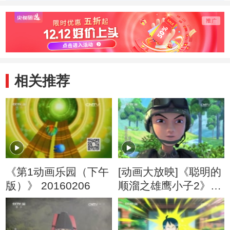
季） 好朋友
季） 戴眼镜的大
季） 
头儿子
旧玩
相关推荐
《第1动画乐园（下午
[动画大放映]《聪明的
版）》 20160206
顺溜之雄鹰小子2》
第23集 高参谋乱点兵