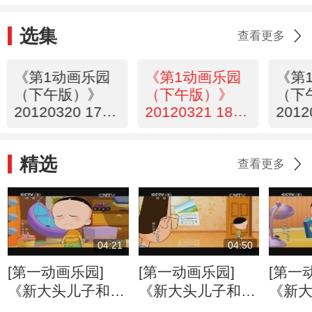
选集
查看更多
《第1动画乐园
《第1动画乐园
《第
（下午版）》
（下午版）》
（下
20120320 17：
20120321 18：
2012
27
14
28
精选
查看更多
04:21
04:50
[第一动画乐园]
[第一动画乐园]
[第一
《新大头儿子和小
《新大头儿子和小
《新
头爸爸》（第二
头爸爸》（第二
头爸