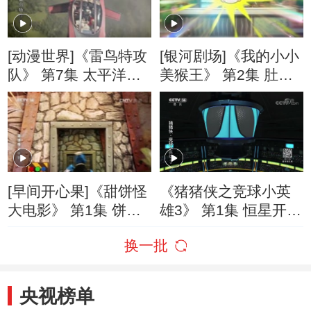
[动漫世界]《雷鸟特攻
[银河剧场]《我的小小
队》 第7集 太平洋火
美猴王》 第2集 肚子
山带（下）
里的秘密
[早间开心果]《甜饼怪
《猪猪侠之竞球小英
大电影》 第1集 饼饼7
雄3》 第1集 恒星开幕
大破饼干危机
战
换一批
央视榜单