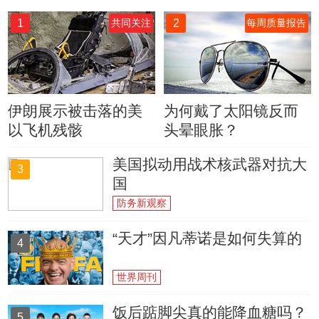
1
2
共同关注
每周质量报告
伊朗展示被击落的美
为何戴了太阳镜反而
以飞机残骸
头晕眼胀？
美国拟动用战术核武器对抗大
3
国
防务新观察
“天才”因凡蒂诺是如何失算的
4
世界周刊
饭后踮脚尖真的能降血糖吗？
5