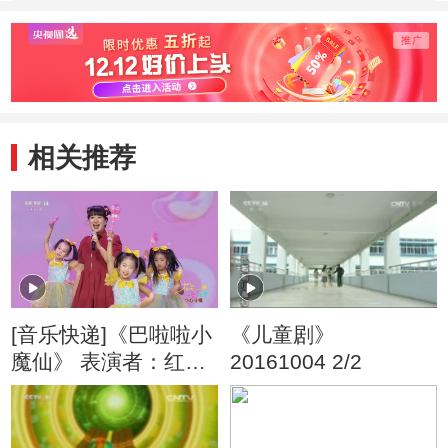
季） 好朋友
季） 戴眼镜的大
季） 
头儿子
旧玩
相关推荐
[音乐快递]《巴啦啦小
《儿童剧》
魔仙》 表演者：红果
20161004 2/2
果