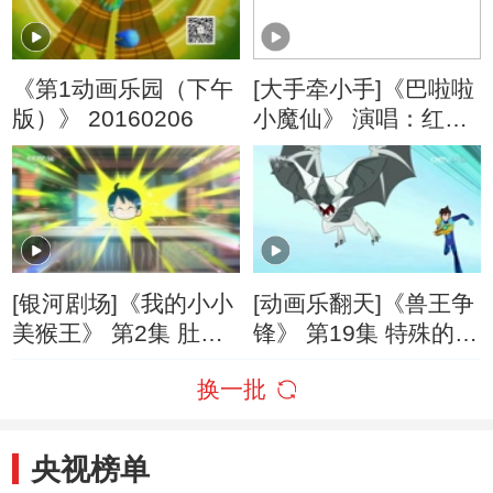
《第1动画乐园（下午
[大手牵小手]《巴啦啦
版）》 20160206
小魔仙》 演唱：红果
果
[银河剧场]《我的小小
[动画乐翻天]《兽王争
美猴王》 第2集 肚子
锋》 第19集 特殊的假
里的秘密
期
换一批
央视榜单