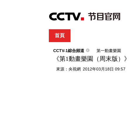
首頁
直播
節目單
綜合
新聞
財經
綜藝
中文國際
體
CCTV-1綜合頻道
第一動畫樂園
《第1動畫樂園（周末版）》 201
來源：
央視網
2012年03月18日 09:57