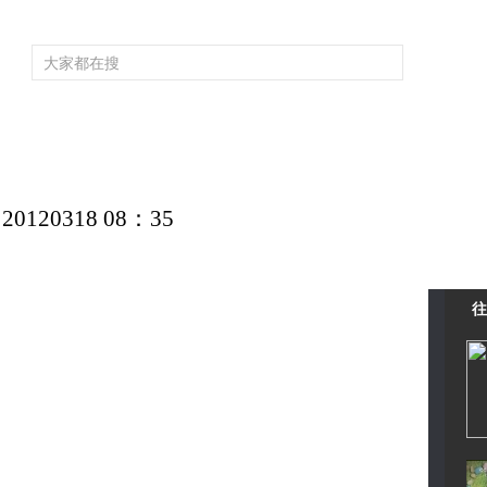
頻道大全
欄目大全
片庫
4K專區
聽
育
電影
國防軍事
電視劇
紀錄
科教
戲曲
社會與法
少
20318 08：35
往