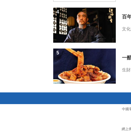
4
百
文化
5
一醋
生財
中國
網上傳