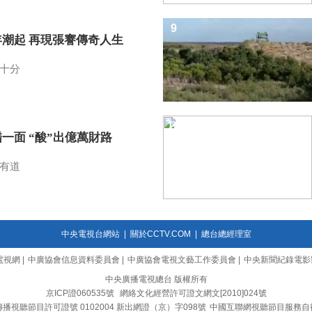
9
年潮起 再現張謇傳奇人生
十分
10
一面 “酸”出億萬財路
有道
中央電視台網站
|
關於CCTV.COM
|
總台總經理室
電視網
|
中廣協會信息資料委員會
|
中廣協會電視文藝工作委員會
|
中央新聞紀錄電影
中央廣播電視總台 版權所有
京ICP證060535號
網絡文化經營許可證文網文[2010]024號
播視聽節目許可證號 0102004 新出網證（京）字098號
中國互聯網視聽節目服務自