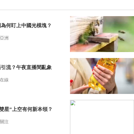
6
國為何盯上中國光模塊？
亞洲
7
語引流？午夜直播間亂象
在線
8
I雙星”上空有何新本領？
關注