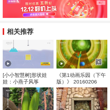
头儿子
旧玩
相关推荐
[小小智慧树]形状娃
《第1动画乐园（下午
娃：小燕子风筝
版）》 20160206