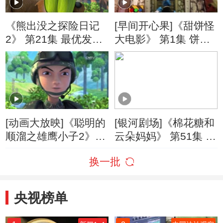
《熊出没之探险日记
[早间开心果]《甜饼怪
2》 第21集 最优发明
大电影》 第1集 饼饼7
小能手
大破饼干危机
[动画大放映]《聪明的
[银河剧场]《棉花糖和
顺溜之雄鹰小子2》
云朵妈妈》 第51集 十
第23集 高参谋乱点兵
万个为什么
换一批
央视榜单