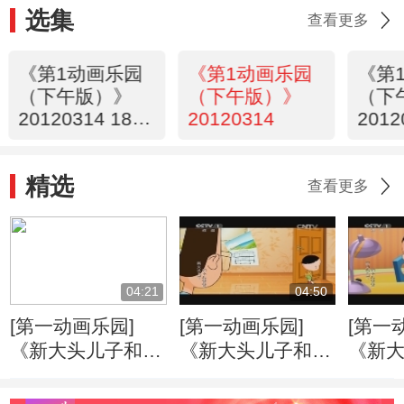
选集
查看更多
《第1动画乐园
《第1动画乐园
《第
（下午版）》
（下午版）》
（下
20120314 18：
20120314
2012
00
精选
查看更多
04:21
04:50
[第一动画乐园]
[第一动画乐园]
[第一
《新大头儿子和小
《新大头儿子和小
《新
头爸爸》（第二
头爸爸》（第二
头爸
季） 好朋友
季） 戴眼镜的大
季） 