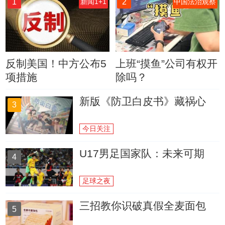
1
2
新闻1+1
中国法治观察
反制美国！中方公布5
上班“摸鱼”公司有权开
项措施
除吗？
新版《防卫白皮书》藏祸心
3
今日关注
U17男足国家队：未来可期
4
足球之夜
三招教你识破真假全麦面包
5